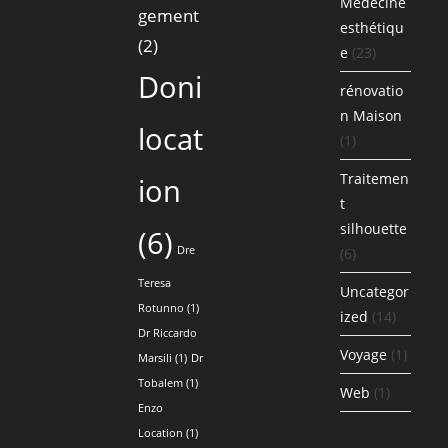
Médecine
gement
esthétiqu
(2)
e
(23)
Doni
rénovatio
n Maison
locat
(1)
Traitemen
ion
t
silhouette
(6)
Dre
(6)
Teresa
Uncategor
Rotunno
(1)
ized
(14)
Dr Riccardo
Voyage
(1)
Marsili
(1)
Dr
Tobalem
(1)
Web
(1)
Enzo
Location
(1)