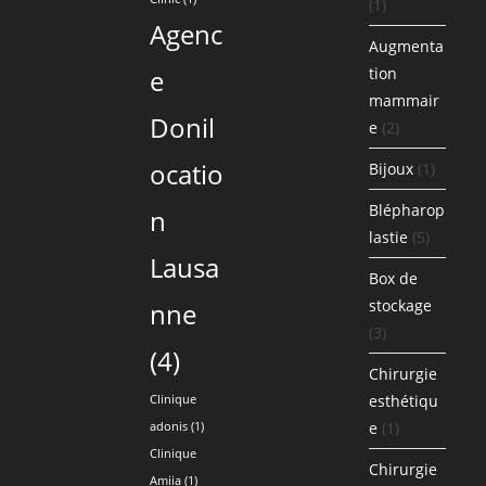
(1)
Agenc
Augmenta
e
tion
mammair
Donil
e
(2)
ocatio
Bijoux
(1)
Blépharop
n
lastie
(5)
Lausa
Box de
stockage
nne
(3)
(4)
Chirurgie
esthétiqu
Clinique
e
(1)
adonis
(1)
Clinique
Chirurgie
Amiia
(1)