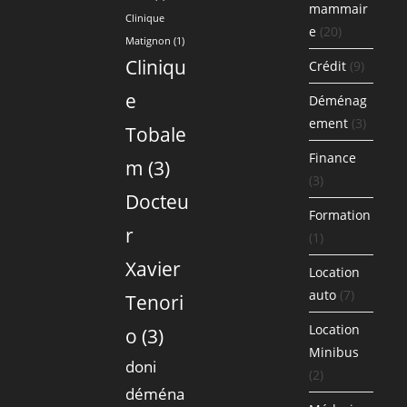
mammair
Clinique
e
(20)
Matignon
(1)
Cliniqu
Crédit
(9)
e
Déménag
ement
(3)
Tobale
Finance
m
(3)
(3)
Docteu
Formation
r
(1)
Xavier
Location
auto
(7)
Tenori
Location
o
(3)
Minibus
doni
(2)
déména