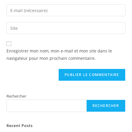
name
Enter
or
your
username
email
Saisir
to
address
l’URL
comment
to
de
A
comment
votre
Enregistrer mon nom, mon e-mail et mon site dans le
l
site
navigateur pour mon prochain commentaire.
t
(facultatif)
e
r
n
a
t
Rechercher
i
RECHERCHER
v
e
:
Recent Posts