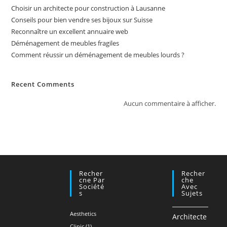
Choisir un architecte pour construction à Lausanne
Conseils pour bien vendre ses bijoux sur Suisse
Reconnaître un excellent annuaire web
Déménagement de meubles fragiles
Comment réussir un déménagement de meubles lourds ?
Recent Comments
Aucun commentaire à afficher.
Recher
Recher
Cne Par
Che
Société
Avec
S
Sujets
Aesthetics
Architecte
Clinic
(1)