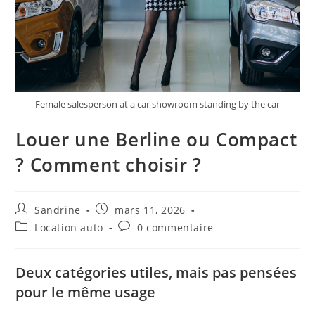
Female salesperson at a car showroom standing by the car
Louer une Berline ou Compact
? Comment choisir ?
Auteur/autrice
Publication
Sandrine
mars 11, 2026
de
publiée :
Post
Commentaires
Location auto
0 commentaire
la
category:
de
publication :
la
publication :
Deux catégories utiles, mais pas pensées
pour le même usage