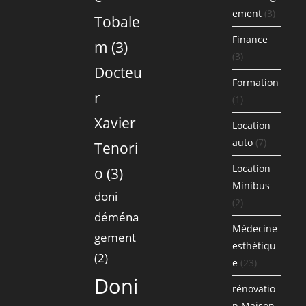
ement
(3)
Tobale
Finance
m
(3)
(3)
Docteu
Formation
r
(1)
Xavier
Location
auto
(7)
Tenori
Location
o
(3)
Minibus
doni
(2)
déména
Médecine
gement
esthétiqu
(2)
e
(23)
Doni
rénovatio
n Maison