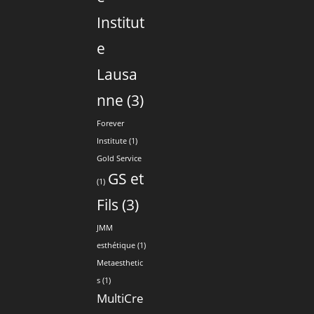
Institut
e
Lausa
nne
(3)
Forever
Institute
(1)
Gold Service
GS et
(1)
Fils
(3)
JMM
esthétique
(1)
Metaesthetic
s
(1)
MultiCre