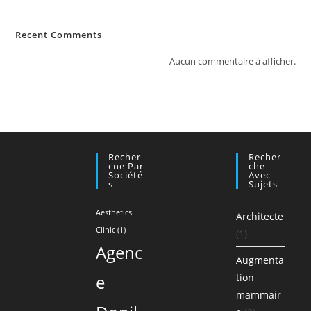
Recent Comments
Aucun commentaire à afficher.
Recher
Recher
Cne Par
Che
Société
Avec
S
Sujets
Aesthetics
Architecte
Clinic
(1)
(1)
Agenc
Augmenta
e
tion
mammair