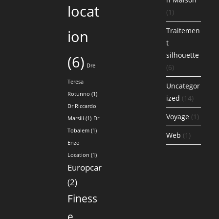
locat
(1)
Traitemen
ion
t
silhouette
(6)
Dre
(6)
Teresa
Uncategor
Rotunno
(1)
ized
(14)
Dr Riccardo
Voyage
(1)
Marsili
(1)
Dr
Tobalem
(1)
Web
(1)
Enzo
Location
(1)
Europcar
(2)
Finess
e