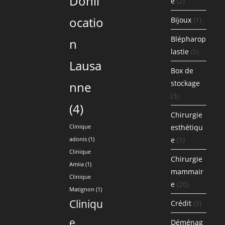
Donil
e
(2)
ocatio
Bijoux
(1)
Blépharop
n
lastie
(5)
Lausa
Box de
stockage
nne
(3)
(4)
Chirurgie
esthétiqu
Clinique
e
(1)
adonis
(1)
Clinique
Chirurgie
Amiia
(1)
mammair
Clinique
e
(20)
Matignon
(1)
Cliniqu
Crédit
(9)
e
Déménag