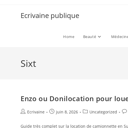
Skip
to
Ecrivaine publique
content
Home
Beauté
Médecine
Sixt
Enzo ou Donilocation pour lou
Auteur/autrice
Publication
Post
Co
Ecrivaine
juin 8, 2026
Uncategorized
de
publiée :
category:
de
la
la
Guide très complet sur la location de camionnette en S