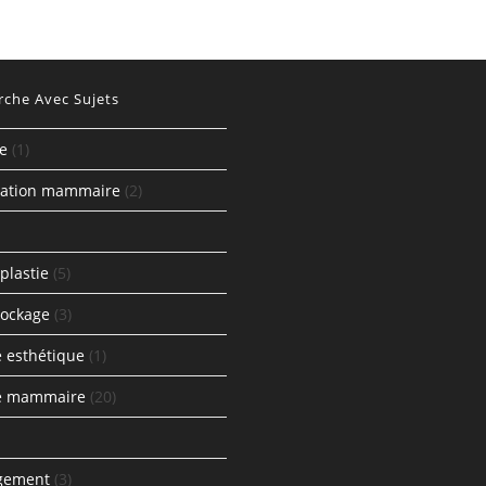
rche Avec Sujets
te
(1)
ation mammaire
(2)
plastie
(5)
tockage
(3)
e esthétique
(1)
ie mammaire
(20)
gement
(3)