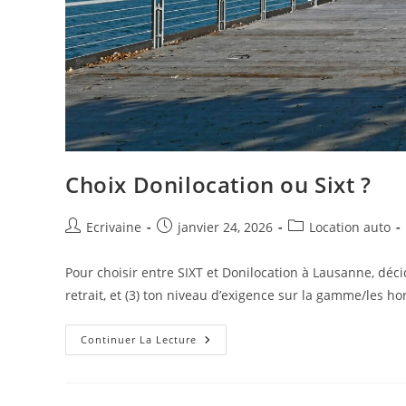
Choix Donilocation ou Sixt ?
Auteur/autrice
Publication
Post
Ecrivaine
janvier 24, 2026
Location auto
de
publiée :
category:
la
Pour choisir entre SIXT et Donilocation à Lausanne, décide
publication :
retrait, et (3) ton niveau d’exigence sur la gamme/les ho
Choix
Continuer La Lecture
Donilocation
Ou
Sixt
?