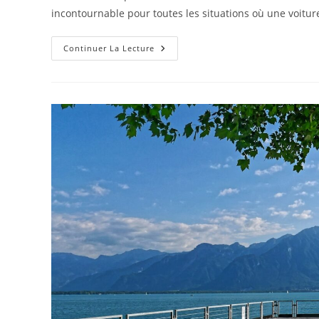
publication :
pub
incontournable pour toutes les situations où une voitu
Enzo
Continuer La Lecture
Ou
Donilocation
Pour
Louer
Une
Camionnette
?