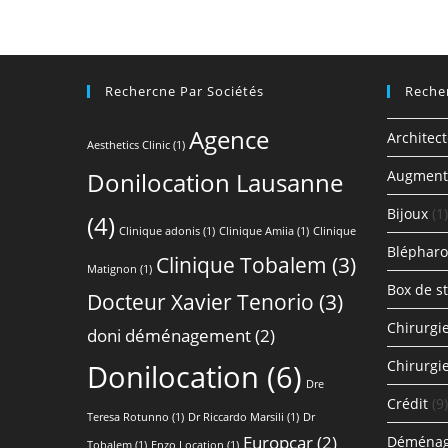
Rechercne Par Sociétés
Reche
Agence
Architec
Aesthetics Clinic
(1)
Donilocation Lausanne
Augment
Bijoux
(1)
(4)
Clinique adonis
(1)
Clinique Amiia
(1)
Clinique
Blépharo
Clinique Tobalem
(3)
Matignon
(1)
Box de s
Docteur Xavier Tenorio
(3)
Chirurgi
doni déménagement
(2)
Chirurg
Donilocation
(6)
Dre
Crédit
(9)
Teresa Rotunno
(1)
Dr Riccardo Marsili
(1)
Dr
Europcar
(2)
Déména
Tobalem
(1)
Enzo Location
(1)