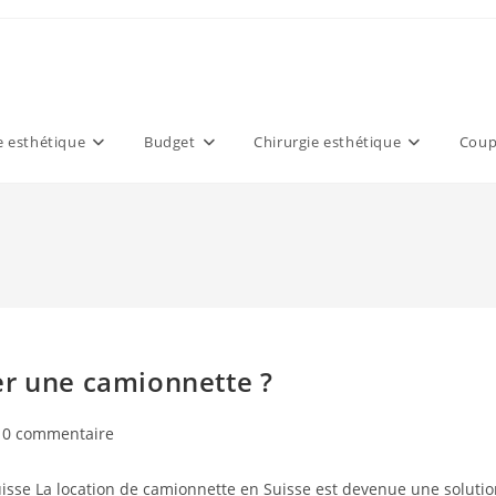
 esthétique
Budget
Chirurgie esthétique
Coup
er une camionnette ?
mmentaires
0 commentaire
uisse La location de camionnette en Suisse est devenue une soluti