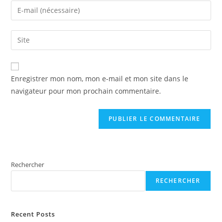
name
Enter
or
your
username
email
Saisir
to
address
l’URL
comment
to
de
A
comment
votre
Enregistrer mon nom, mon e-mail et mon site dans le
l
site
navigateur pour mon prochain commentaire.
t
(facultatif)
e
r
n
a
t
Rechercher
i
v
RECHERCHER
e
:
Recent Posts