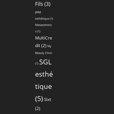
Fils
(3)
JMM
esthétique
(1)
Metaesthetic
s
(1)
MultiCre
dit
(2)
My
Beauty Clinic
SGL
(1)
esthé
tique
(5)
Sixt
(2)