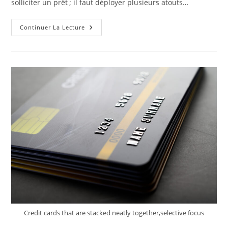
solliciter un prêt ; il faut déployer plusieurs atouts…
Les
Continuer La Lecture
Points
Les
Plus
Importants
Pour
Réussir
Une
Demande
De
Crédit
Privé
Credit cards that are stacked neatly together,selective focus