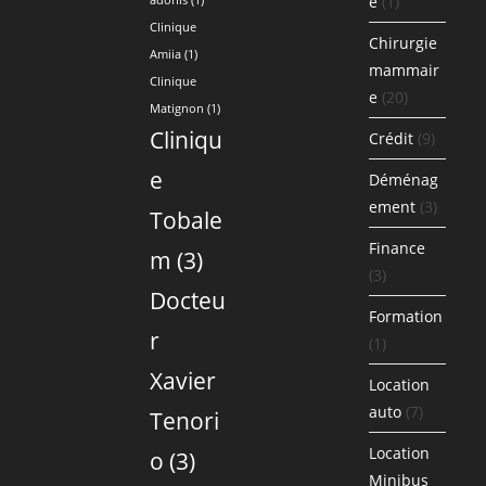
e
(1)
adonis
(1)
Clinique
Chirurgie
Amiia
(1)
mammair
Clinique
e
(20)
Matignon
(1)
Cliniqu
Crédit
(9)
e
Déménag
ement
(3)
Tobale
Finance
m
(3)
(3)
Docteu
Formation
r
(1)
Xavier
Location
auto
(7)
Tenori
Location
o
(3)
Minibus