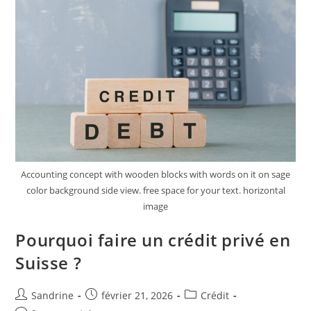
Accounting concept with wooden blocks with words on it on sage
color background side view. free space for your text. horizontal
image
Pourquoi faire un crédit privé en
Suisse ?
Auteur/autrice
Publication
Post
Sandrine
février 21, 2026
Crédit
de
publiée :
category: