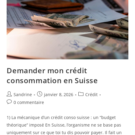
Demander mon crédit
consommation en Suisse
Auteur/autrice
Publication
Post
Sandrine
janvier 8, 2026
Crédit
de
publiée :
category:
Commentaires
0 commentaire
la
de
publication :
la
1) La mécanique d’un crédit conso suisse : un “budget
publication :
théorique” imposé En Suisse, l’organisme ne se base pas
uniquement sur ce que toi tu dis pouvoir payer. Il fait un