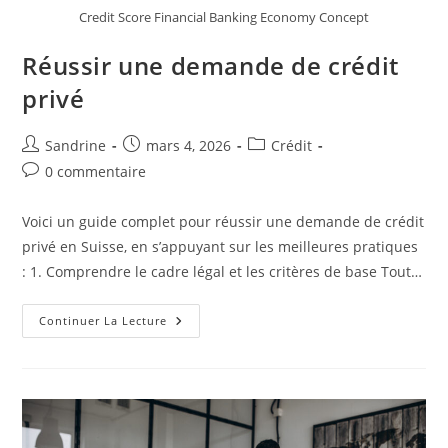
Credit Score Financial Banking Economy Concept
Réussir une demande de crédit
privé
Auteur/autrice
Publication
Post
Sandrine
mars 4, 2026
Crédit
de
publiée :
category:
Commentaires
0 commentaire
la
de
publication :
la
Voici un guide complet pour réussir une demande de crédit
publication :
privé en Suisse, en s’appuyant sur les meilleures pratiques
: 1. Comprendre le cadre légal et les critères de base Tout…
Réussir
Continuer La Lecture
Une
Demande
De
Crédit
Privé