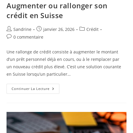
Augmenter ou rallonger son
crédit en Suisse
Auteur/autrice
Publication
Post
Sandrine
janvier 26, 2026
Crédit
de
publiée :
category:
Commentaires
0 commentaire
la
de
publication :
la
Une rallonge de crédit consiste à augmenter le montant
publication :
d’un prêt personnel déjà en cours, ou à le remplacer par
un nouveau crédit plus élevé. C’est une solution courante
en Suisse lorsqu’un particulier…
Augmenter
Continuer La Lecture
Ou
Rallonger
Son
Crédit
En
Suisse