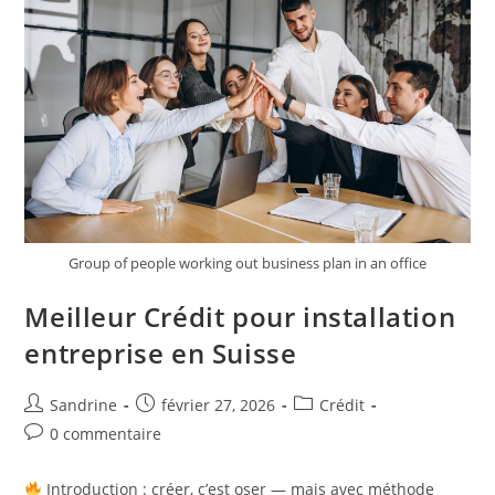
Group of people working out business plan in an office
Meilleur Crédit pour installation
entreprise en Suisse
Auteur/autrice
Publication
Post
Sandrine
février 27, 2026
Crédit
de
publiée :
category:
Commentaires
0 commentaire
la
de
publication :
la
Introduction : créer, c’est oser — mais avec méthode