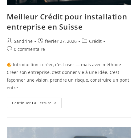
Meilleur Crédit pour installation
entreprise en Suisse
Auteur/autrice
Publication
Post
Sandrine
février 27, 2026
Crédit
de
publiée :
category:
Commentaires
0 commentaire
la
de
publication :
la
Introduction : créer, c’est oser — mais avec méthode
publication :
Créer son entreprise, c’est donner vie à une idée. C’est
façonner une vision, prendre un risque, construire un pont
entre…
Meilleur
Continuer La Lecture
Crédit
Pour
Installation
Entreprise
En
Suisse