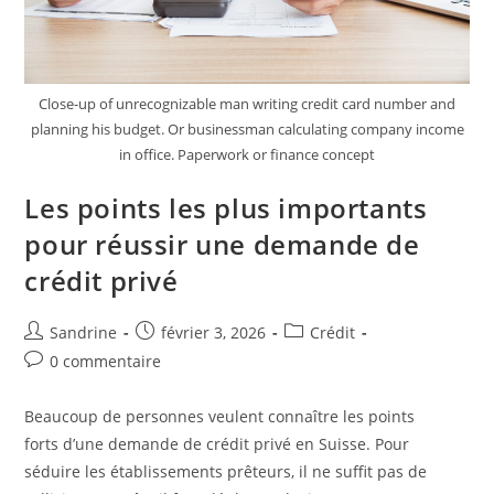
Close-up of unrecognizable man writing credit card number and
planning his budget. Or businessman calculating company income
in office. Paperwork or finance concept
Les points les plus importants
pour réussir une demande de
crédit privé
Auteur/autrice
Publication
Post
Sandrine
février 3, 2026
Crédit
de
publiée :
category:
Commentaires
0 commentaire
la
de
publication :
la
Beaucoup de personnes veulent connaître les points
publication :
forts d’une demande de crédit privé en Suisse. Pour
séduire les établissements prêteurs, il ne suffit pas de