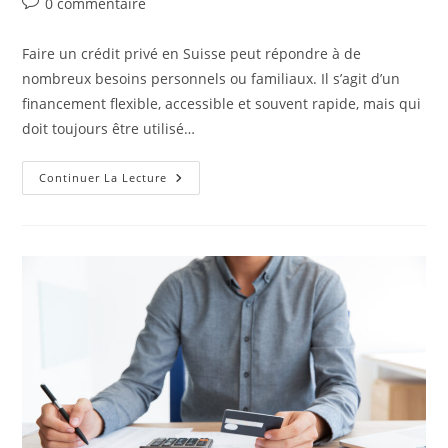
Commentaires
0 commentaire
la
de
publication :
la
Faire un crédit privé en Suisse peut répondre à de
publication :
nombreux besoins personnels ou familiaux. Il s’agit d’un
financement flexible, accessible et souvent rapide, mais qui
doit toujours être utilisé…
Pourquoi
Continuer La Lecture
Faire
Un
Crédit
Privé
En
Suisse
?