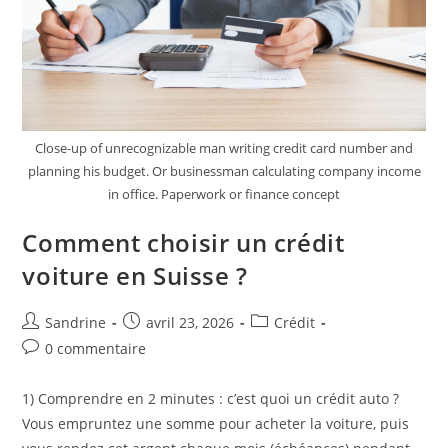
Close-up of unrecognizable man writing credit card number and
planning his budget. Or businessman calculating company income
in office. Paperwork or finance concept
Comment choisir un crédit
voiture en Suisse ?
Auteur/autrice
Publication
Post
Sandrine
avril 23, 2026
Crédit
de
publiée :
category:
Commentaires
0 commentaire
la
de
publication :
la
1) Comprendre en 2 minutes : c’est quoi un crédit auto ?
publication :
Vous empruntez une somme pour acheter la voiture, puis