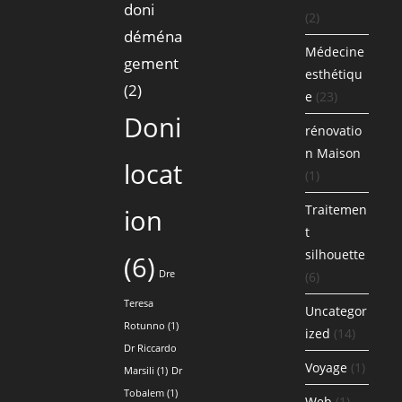
doni
(2)
déména
Médecine
gement
esthétiqu
(2)
e
(23)
Doni
rénovatio
n Maison
locat
(1)
Traitemen
ion
t
silhouette
(6)
Dre
(6)
Teresa
Uncategor
Rotunno
(1)
ized
(14)
Dr Riccardo
Voyage
(1)
Marsili
(1)
Dr
Tobalem
(1)
Web
(1)