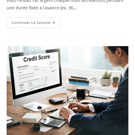
vous rendez cet argent chaque mois (échéances) pendant
une durée fixée à l’avance (ex. 36,…
Comment
Continuer La Lecture
Choisir
Un
Crédit
Voiture
En
Suisse
?