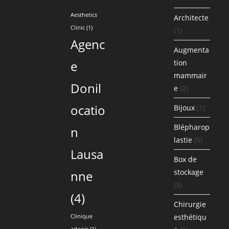
Aesthetics
Architecte
Clinic
(1)
(1)
Agenc
Augmenta
e
tion
mammair
Donil
e
(2)
ocatio
Bijoux
(1)
Blépharop
n
lastie
(5)
Lausa
Box de
stockage
nne
(3)
(4)
Chirurgie
esthétiqu
Clinique