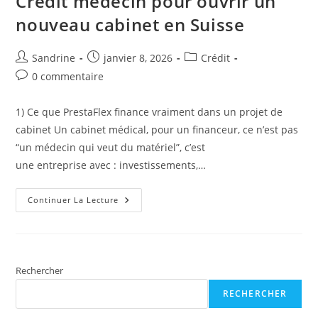
Crédit médecin pour ouvrir un
nouveau cabinet en Suisse
Auteur/autrice
Publication
Post
Sandrine
janvier 8, 2026
Crédit
de
publiée :
category:
Commentaires
0 commentaire
la
de
publication :
la
1) Ce que PrestaFlex finance vraiment dans un projet de
publication :
cabinet Un cabinet médical, pour un financeur, ce n’est pas
“un médecin qui veut du matériel”, c’est
une entreprise avec : investissements,…
Crédit
Continuer La Lecture
Médecin
Pour
Ouvrir
Un
Nouveau
Cabinet
En
Rechercher
Suisse
RECHERCHER