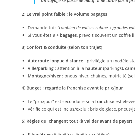
Un voyage se passe de motif. Il ne tarde pas à pro
2) Le vrai point faible : le volume bagages
Demande-toi :
“combien de valises cabine + grandes vali
Si vous êtes
9 + bagages
, prévois souvent un
coffre l
3) Confort & conduite (selon ton trajet)
Autoroute longue distance
: privilégie un modèle st
Ville/parking
: attention à la
hauteur
(parkings),
camé
Montagne/hiver
: pneus hiver, chaînes, motricité (se
4) Budget : regarde la franchise avant le prix/jour
Le “prix/jour” est secondaire si la
franchise
est élevée
Vérifie ce qui est inclus/exclu : bris de glace, pneus/ja
5) Règles qui changent tout (à valider avant de payer)
Kilométrage
(illimité vs limité + coût/km).