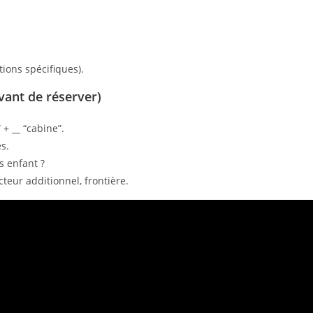
tions spécifiques).
avant de réserver)
” +
__
“cabine”.
és.
s enfant ?
teur additionnel, frontière.