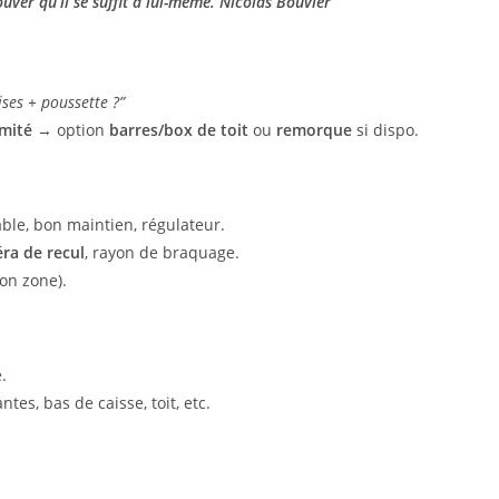
uver qu’il se suffit à lui-même.
Nicolas Bouvier
ses + poussette ?”
imité
→ option
barres/box de toit
ou
remorque
si dispo.
able, bon maintien, régulateur.
ra de recul
, rayon de braquage.
lon zone).
.
ntes, bas de caisse, toit, etc.