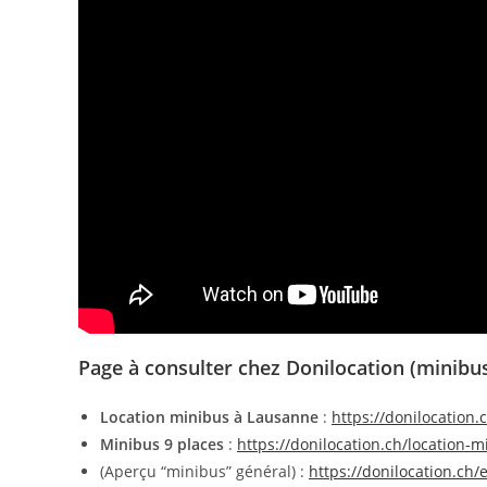
Page à consulter chez Donilocation (minibu
Location minibus à Lausanne
:
https://donilocation
Minibus 9 places
:
https://donilocation.ch/location-m
(Aperçu “minibus” général) :
https://donilocation.ch/