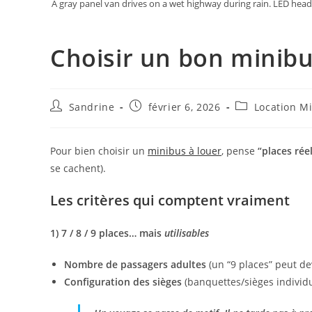
A gray panel van drives on a wet highway during rain. LED headli
Choisir un bon minibu
Auteur/autrice
Publication
Post
Sandrine
février 6, 2026
Location M
de
publiée :
category:
la
publication :
Pour bien choisir un
minibus à louer
, pense
“places rée
se cachent).
Les critères qui comptent vraiment
1) 7 / 8 / 9 places… mais
utilisables
Nombre de passagers adultes
(un “9 places” peut de
Configuration des sièges
(banquettes/sièges individu