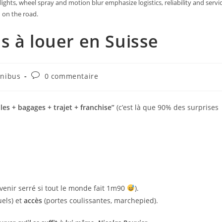
ghts, wheel spray and motion blur emphasize logistics, reliability and servi
on the road.
s à louer en Suisse
Commentaires
inibus
0 commentaire
de
la
publication :
lles + bagages + trajet + franchise”
(c’est là que 90% des surprises
venir serré si tout le monde fait 1m90
).
els) et
accès
(portes coulissantes, marchepied).