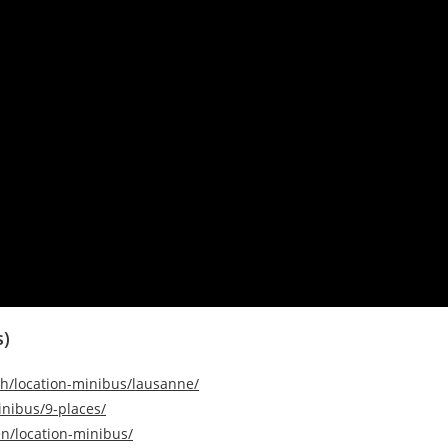
s)
.ch/location-minibus/lausanne/
inibus/9-places/
en/location-minibus/