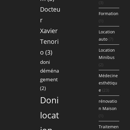
(3)
Docteu
Formation
r
(1)
Xavier
Location
auto
(7)
Tenori
Location
o
(3)
Minibus
doni
(2)
déména
Médecine
gement
esthétiqu
(2)
e
(23)
Doni
rénovatio
n Maison
locat
(1)
Traitemen