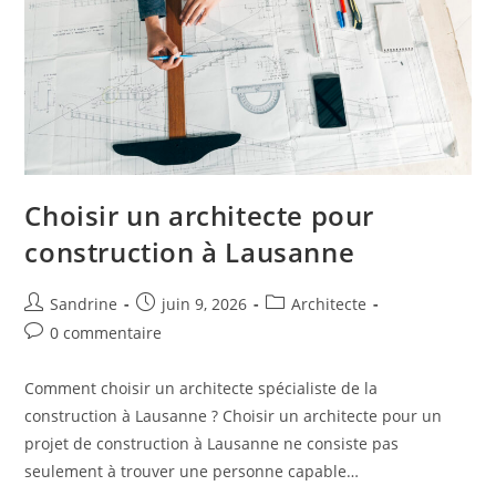
Choisir un architecte pour
construction à Lausanne
Auteur/autrice
Publication
Post
Sandrine
juin 9, 2026
Architecte
de
publiée :
category:
Commentaires
0 commentaire
la
de
publication :
la
Comment choisir un architecte spécialiste de la
publication :
construction à Lausanne ? Choisir un architecte pour un
projet de construction à Lausanne ne consiste pas
seulement à trouver une personne capable…