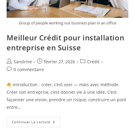
Group of people working out business plan in an office
Meilleur Crédit pour installation
entreprise en Suisse
Auteur/autrice
Publication
Post
Sandrine
février 27, 2026
Crédit
de
publiée :
category:
Commentaires
0 commentaire
la
de
publication :
la
Introduction : créer, c’est oser — mais avec méthode
publication :
Créer son entreprise, c’est donner vie à une idée. C’est
façonner une vision, prendre un risque, construire un pont
entre…
Meilleur
Continuer La Lecture
Crédit
Pour
Installation