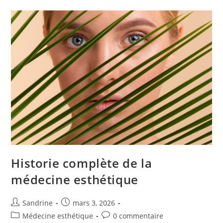
Privé
Historie complète de la
médecine esthétique
Auteur/autrice
Publication
Sandrine
mars 3, 2026
de
publiée :
Post
Commentaires
Médecine esthétique
0 commentaire