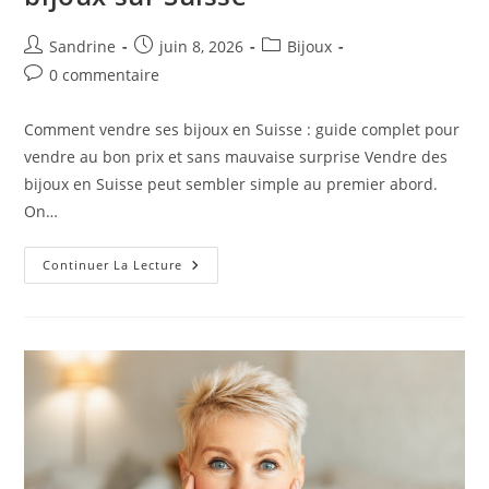
Auteur/autrice
Publication
Post
Sandrine
juin 8, 2026
Bijoux
de
publiée :
category:
Commentaires
0 commentaire
la
de
publication :
la
Comment vendre ses bijoux en Suisse : guide complet pour
publication :
vendre au bon prix et sans mauvaise surprise Vendre des
bijoux en Suisse peut sembler simple au premier abord.
On…
Conseils
Continuer La Lecture
Pour
Bien
Vendre
Ses
Bijoux
Sur
Suisse