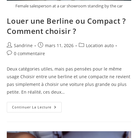
Female salesperson at a car showroom standing by the car
Louer une Berline ou Compact ?
Comment choisir ?
Auteur/autrice
Publication
Post
Sandrine
mars 11, 2026
Location auto
de
publiée :
category:
Commentaires
0 commentaire
la
de
publication :
la
Deux catégories utiles, mais pas pensées pour le même
publication :
usage Choisir entre une berline et une compacte ne revient
pas simplement à choisir une voiture plus grande ou plus
petite. En réalité, ces deux…
Louer
Continuer La Lecture
Une
Berline
Ou
Compact
?
Comment
Choisir