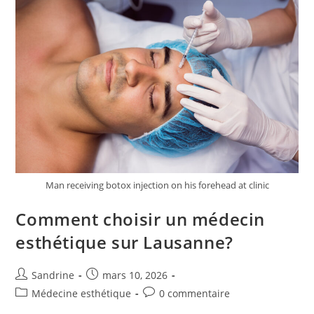
?
Man receiving botox injection on his forehead at clinic
Comment choisir un médecin
esthétique sur Lausanne?
Auteur/autrice
Publication
Sandrine
mars 10, 2026
de
publiée :
Post
Commentaires
Médecine esthétique
0 commentaire
la
category:
de