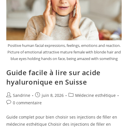
Positive human facial expressions, feelings, emotions and reaction.
Picture of emotional attractive mature female with blonde hair and
blue eyes holding hands on face, being amazed with something
Guide facile à lire sur acide
hyaluronique en Suisse
Auteur/autrice
Publication
Post
Sandrine
juin 8, 2026
Médecine esthétique
de
publiée :
category:
Commentaires
0 commentaire
la
de
publication :
la
Guide complet pour bien choisir ses injections de filler en
publication :
médecine esthétique Choisir des injections de filler en