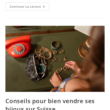
Choisir
Continuer La Lecture
Un
Architecte
Pour
Construction
À
Lausanne
Conseils pour bien vendre ses
bijoux sur Suisse