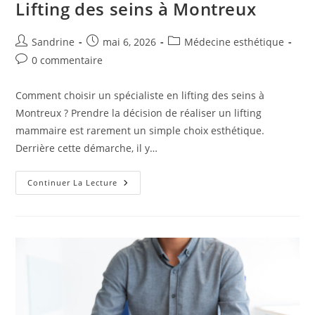
Lifting des seins à Montreux
Auteur/autrice
Publication
Post
Sandrine
mai 6, 2026
Médecine esthétique
de
publiée :
category:
Commentaires
0 commentaire
la
de
publication :
la
Comment choisir un spécialiste en lifting des seins à
publication :
Montreux ? Prendre la décision de réaliser un lifting
mammaire est rarement un simple choix esthétique.
Derrière cette démarche, il y…
Choisir
Continuer La Lecture
Le
Meilleur
Spécialiste
En
Lifting
Des
Seins
À
Montreux