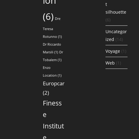
ion
t
silhouette
(6)
Dre
(6)
Teresa
Uncategor
Rotunno
(1)
ized
(14)
Dr Riccardo
Voyage
(1)
Marsili
(1)
Dr
Tobalem
(1)
Web
(1)
Enzo
Location
(1)
Europcar
(2)
Finess
e
Institut
e