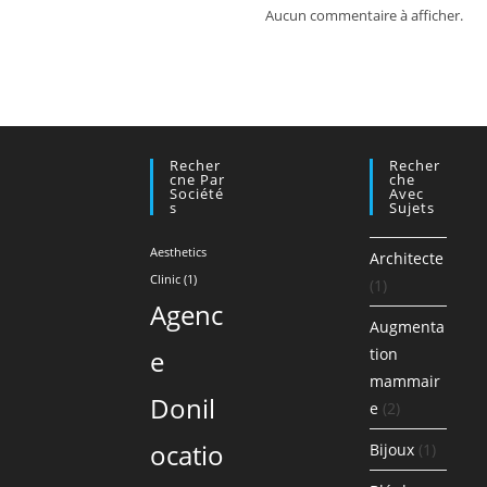
Aucun commentaire à afficher.
Recher
Recher
Cne Par
Che
Société
Avec
S
Sujets
Aesthetics
Architecte
Clinic
(1)
(1)
Agenc
Augmenta
e
tion
mammair
Donil
e
(2)
ocatio
Bijoux
(1)