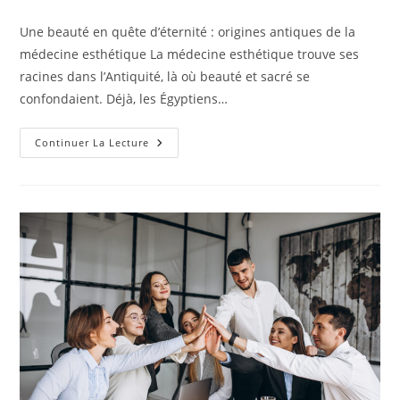
la
category:
de
publication :
la
Une beauté en quête d’éternité : origines antiques de la
publication :
médecine esthétique La médecine esthétique trouve ses
racines dans l’Antiquité, là où beauté et sacré se
confondaient. Déjà, les Égyptiens…
Historie
Continuer La Lecture
Complète
De
La
Médecine
Esthétique