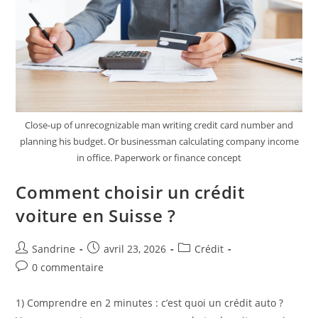
Close-up of unrecognizable man writing credit card number and
planning his budget. Or businessman calculating company income
in office. Paperwork or finance concept
Comment choisir un crédit
voiture en Suisse ?
Auteur/autrice
Publication
Post
Sandrine
avril 23, 2026
Crédit
de
publiée :
category:
Commentaires
0 commentaire
la
de
publication :
la
1) Comprendre en 2 minutes : c’est quoi un crédit auto ?
publication :