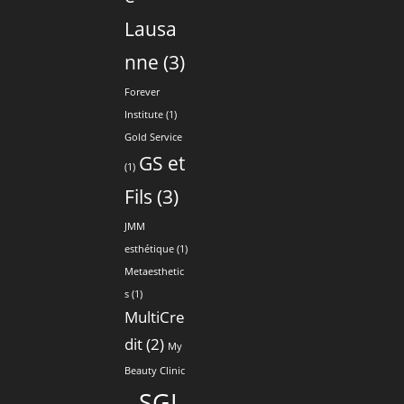
Lausa
nne
(3)
Forever
Institute
(1)
Gold Service
GS et
(1)
Fils
(3)
JMM
esthétique
(1)
Metaesthetic
s
(1)
MultiCre
dit
(2)
My
Beauty Clinic
SGL