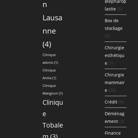
Blépharop
n
lastie
(5)
Lausa
Box de
stockage
nne
(3)
(4)
Chirurgie
esthétiqu
Clinique
e
(1)
adonis
(1)
Clinique
Chirurgie
Amiia
(1)
mammair
Clinique
e
(20)
Matignon
(1)
Cliniqu
Crédit
(9)
e
Déménag
ement
(3)
Tobale
Finance
m
(3)