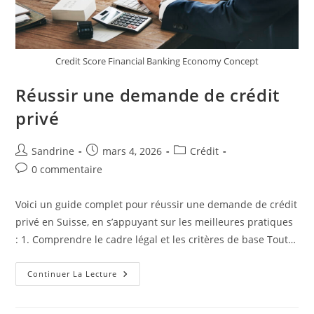
Credit Score Financial Banking Economy Concept
Réussir une demande de crédit
privé
Auteur/autrice
Publication
Post
Sandrine
mars 4, 2026
Crédit
de
publiée :
category:
Commentaires
0 commentaire
la
de
publication :
la
Voici un guide complet pour réussir une demande de crédit
publication :
privé en Suisse, en s’appuyant sur les meilleures pratiques
: 1. Comprendre le cadre légal et les critères de base Tout…
Réussir
Continuer La Lecture
Une
Demande
De
Crédit