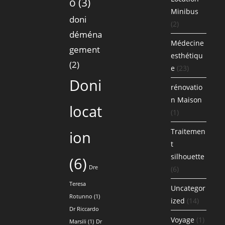
o
(3)
Minibus
doni
(2)
déména
Médecine
gement
esthétiqu
(2)
e
(23)
Doni
rénovatio
n Maison
locat
(1)
Traitemen
ion
t
silhouette
(6)
Dre
(6)
Teresa
Uncategor
Rotunno
(1)
ized
(14)
Dr Riccardo
Voyage
(1)
Marsili
(1)
Dr