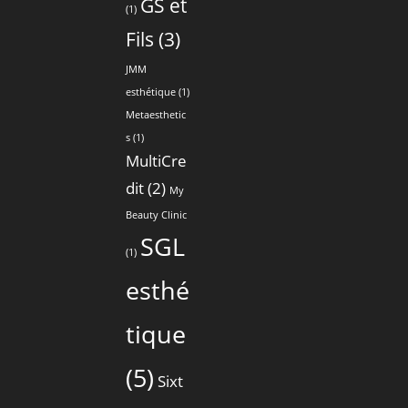
GS et
(1)
Fils
(3)
JMM
esthétique
(1)
Metaesthetic
s
(1)
MultiCre
dit
(2)
My
Beauty Clinic
SGL
(1)
esthé
tique
(5)
Sixt