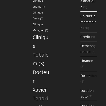
esthétiqu
Clinique
e
(1)
adonis
(1)
Clinique
Chirurgie
Amiia
(1)
mammair
Clinique
e
(20)
Matignon
(1)
Cliniqu
Crédit
(9)
e
Déménag
ement
(3)
Tobale
Finance
m
(3)
(3)
Docteu
Formation
r
(1)
Xavier
Location
auto
(7)
Tenori
Location