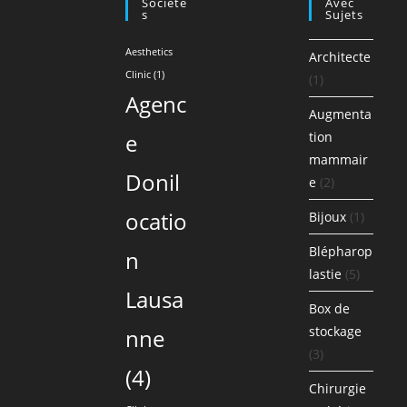
Société
Avec
S
Sujets
Aesthetics
Architecte
Clinic
(1)
(1)
Agenc
Augmenta
e
tion
mammair
Donil
e
(2)
ocatio
Bijoux
(1)
Blépharop
n
lastie
(5)
Lausa
Box de
stockage
nne
(3)
(4)
Chirurgie