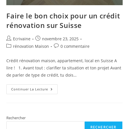
Faire le bon choix pour un crédit
rénovation sur Suisse
Auteur/autrice
Publication
Ecrivaine
novembre 23, 2025
de
publiée :
Post
Commentaires
rénovation Maison
0 commentaire
la
category:
de
publication :
la
Crédit rénovation maison, appartement, local en Suisse A
publication :
lire ! 1. Avant tout : clarifier ta situation et ton projet Avant
de parler de type de crédit, tu dois…
Faire
Continuer La Lecture
Le
Bon
Choix
Pour
Un
Crédit
Rénovation
Rechercher
Sur
Suisse
RECHERCHER