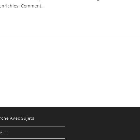
publication :
s enrichies. Comment…
rche Avec Sujets
te
(1)