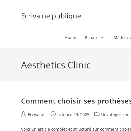
Skip
to
Ecrivaine publique
content
Home
Beauté
Médecine
Aesthetics Clinic
Comment choisir ses prothès
Auteur/autrice
Publication
Post
Ecrivaine
octobre 29, 2025
Uncategorized
de
publiée :
category:
la
Voici un article complet et structuré sur comment choi