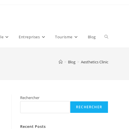
Toggle
le
Entreprises
Tourisme
Blog
website
>
Blog
>
Aesthetics Clinic
search
Rechercher
RECHERCHER
Recent Posts