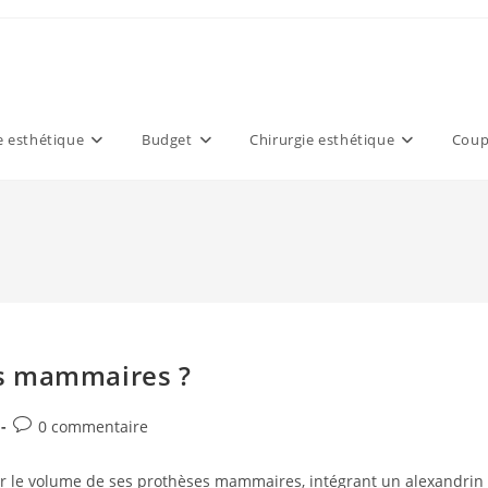
 esthétique
Budget
Chirurgie esthétique
Coup
es mammaires ?
Commentaires
0 commentaire
de
la
sir le volume de ses prothèses mammaires, intégrant un alexandrin