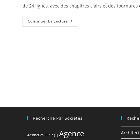
publication :
de 24 lignes, avec des chapitres clairs et des tournure
Comment
Continuer La Lecture
Choisir
Ses
Prothèses
Mammaires
?
Rechercne Par Sociétés
Reche
Agence
Architec
Aesthetics Clinic
(1)