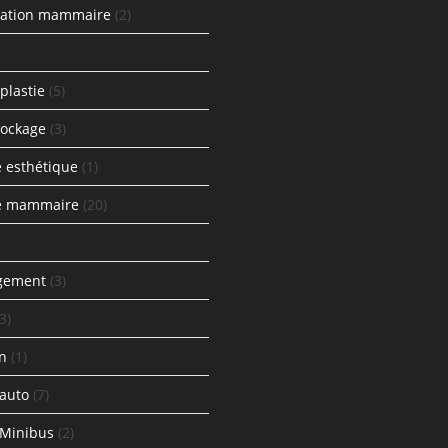
ation mammaire
(2)
plastie
(5)
tockage
(3)
e esthétique
(1)
ie mammaire
(20)
gement
(3)
(3)
n
(1)
 auto
(7)
 Minibus
(2)