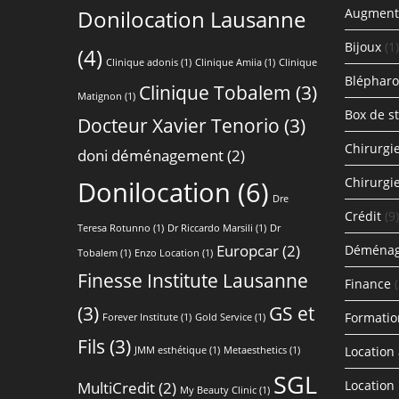
Donilocation Lausanne
Augment
Bijoux
(1)
(4)
Clinique adonis
(1)
Clinique Amiia
(1)
Clinique
Blépharo
Clinique Tobalem
(3)
Matignon
(1)
Box de s
Docteur Xavier Tenorio
(3)
Chirurgi
doni déménagement
(2)
Chirurg
Donilocation
(6)
Dre
Crédit
(9)
Teresa Rotunno
(1)
Dr Riccardo Marsili
(1)
Dr
Europcar
(2)
Déména
Tobalem
(1)
Enzo Location
(1)
Finesse Institute Lausanne
Finance
(3)
GS et
Formatio
Forever Institute
(1)
Gold Service
(1)
Fils
(3)
Location
JMM esthétique
(1)
Metaesthetics
(1)
SGL
Location
MultiCredit
(2)
My Beauty Clinic
(1)