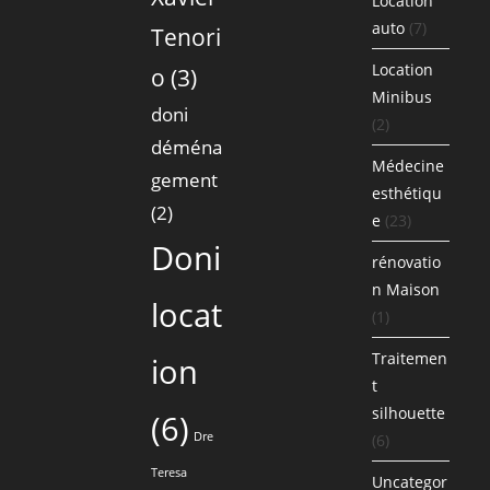
Location
auto
(7)
Tenori
Location
o
(3)
Minibus
doni
(2)
déména
Médecine
gement
esthétiqu
(2)
e
(23)
Doni
rénovatio
n Maison
locat
(1)
Traitemen
ion
t
silhouette
(6)
Dre
(6)
Teresa
Uncategor