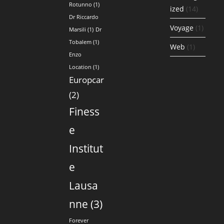
Rotunno
(1)
ized
(14)
Dr Riccardo
Voyage
(1)
Marsili
(1)
Dr
Tobalem
(1)
Web
(1)
Enzo
Location
(1)
Europcar
(2)
Finess
e
Institut
e
Lausa
nne
(3)
Forever