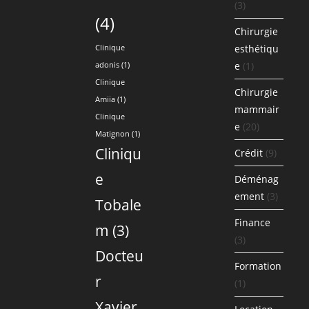
(3)
(4)
Chirurgie
esthétiqu
Clinique
e
(1)
adonis
(1)
Clinique
Chirurgie
Amiia
(1)
mammair
Clinique
e
(20)
Matignon
(1)
Cliniqu
Crédit
(9)
e
Déménag
ement
(3)
Tobale
Finance
m
(3)
(3)
Docteu
Formation
r
(1)
Xavier