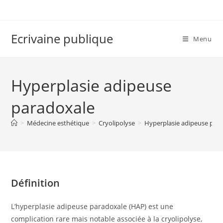
Skip
to
content
Ecrivaine publique
Menu
Hyperplasie adipeuse
paradoxale
>
Médecine esthétique
>
Cryolipolyse
>
Hyperplasie adipeuse par
Définition
L’hyperplasie adipeuse paradoxale (HAP) est une
complication rare mais notable associée à la cryolipolyse,