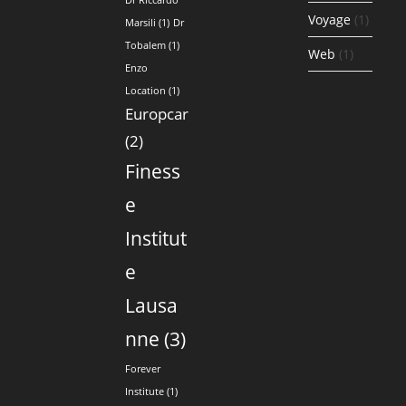
Voyage
(1)
Marsili
(1)
Dr
Tobalem
(1)
Web
(1)
Enzo
Location
(1)
Europcar
(2)
Finess
e
Institut
e
Lausa
nne
(3)
Forever
Institute
(1)