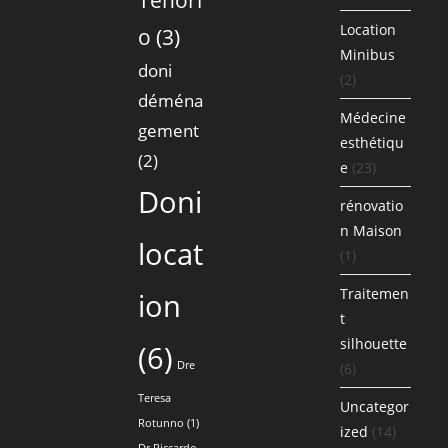
Location
o
(3)
Minibus
doni
(2)
déména
Médecine
gement
esthétiqu
(2)
e
(23)
Doni
rénovatio
n Maison
locat
(1)
Traitemen
ion
t
silhouette
(6)
Dre
(6)
Teresa
Uncategor
Rotunno
(1)
ized
(14)
Dr Riccardo