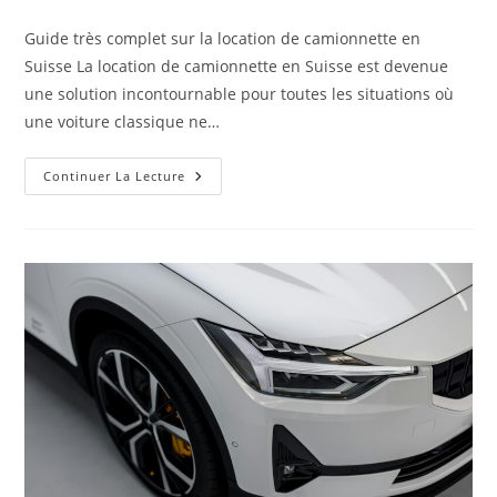
de
publication :
la
Guide très complet sur la location de camionnette en
publication :
Suisse La location de camionnette en Suisse est devenue
une solution incontournable pour toutes les situations où
une voiture classique ne…
Enzo
Continuer La Lecture
Ou
Donilocation
Pour
Louer
Une
Camionnette
?