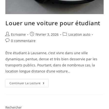
Louer une voiture pour étudiant
Auteur/autrice
Publication
Post
Ecrivaine
février 3, 2026
Location auto
de
publiée :
category:
Commentaires
0 commentaire
la
de
publication :
la
Être étudiant à Lausanne, c’est vivre dans une ville
publication :
dynamique, pentue, dense et très bien desservie par les
transports publics. Pourtant, dans de nombreux cas, la
location longue distance d’une voiture…
Louer
Continuer La Lecture
Une
Voiture
Pour
Étudiant
Rechercher