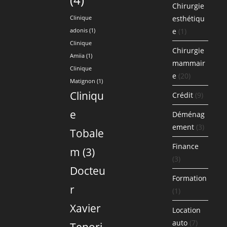
Chirurgie
esthétiqu
Clinique
e
(1)
adonis
(1)
Clinique
Chirurgie
Amiia
(1)
mammair
Clinique
e
(20)
Matignon
(1)
Cliniqu
Crédit
(9)
e
Déménag
ement
(3)
Tobale
Finance
m
(3)
(3)
Docteu
Formation
r
(1)
Xavier
Location
auto
(7)
Tenori