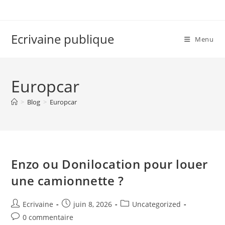
Skip
to
content
Ecrivaine publique
Menu
Europcar
>
Blog
>
Europcar
Enzo ou Donilocation pour louer
une camionnette ?
Auteur/autrice
Publication
Post
Ecrivaine
juin 8, 2026
Uncategorized
de
publiée :
category:
Commentaires
0 commentaire
la