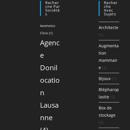
Recher
Recher
Cne Par
Che
Société
Avec
S
Sujets
Aesthetics
Architecte
Clinic
(1)
(1)
Agenc
Augmenta
e
tion
mammair
Donil
e
(2)
ocatio
Bijoux
(1)
Blépharop
n
lastie
(5)
Lausa
Box de
stockage
nne
(3)
(4)