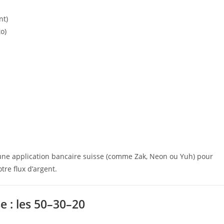
nt)
o)
z une application bancaire suisse (comme Zak, Neon ou Yuh) pour
re flux d’argent.
e : les 50–30–20