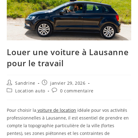
Louer une voiture à Lausanne
pour le travail
Auteur/autrice
Publication
Sandrine
janvier 29, 2026
de
publiée :
Post
Commentaires
Location auto
0 commentaire
la
category:
de
publication :
la
publication :
Pour choisir la
voiture de location
idéale pour vos activités
professionnelles à Lausanne, il est essentiel de prendre en
compte la topographie particulière de la ville (fortes
pentes), ses zones piétonnes et les contraintes de