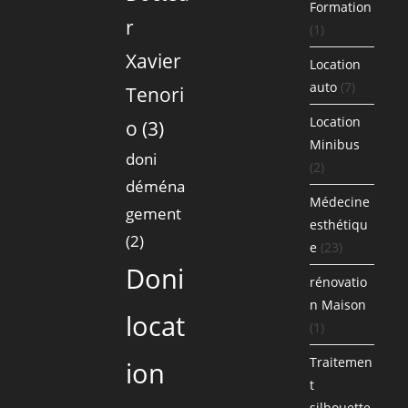
Formation
r
(1)
Xavier
Location
auto
(7)
Tenori
Location
o
(3)
Minibus
doni
(2)
déména
Médecine
gement
esthétiqu
(2)
e
(23)
Doni
rénovatio
n Maison
locat
(1)
Traitemen
ion
t
silhouette