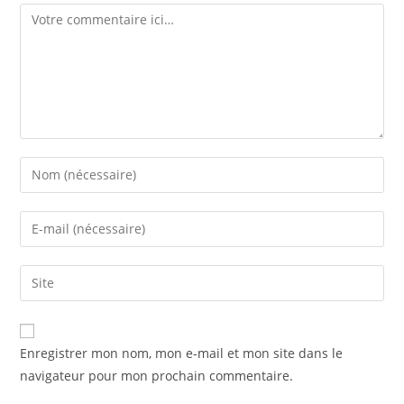
Comment
Enter
your
name
Enter
or
your
username
email
Saisir
to
address
l’URL
comment
to
de
A
comment
votre
Enregistrer mon nom, mon e-mail et mon site dans le
l
site
navigateur pour mon prochain commentaire.
t
(facultatif)
e