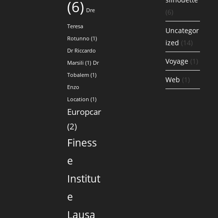
(6)
Dre
(6)
Teresa
Uncategor
Rotunno
(1)
ized
(14)
Dr Riccardo
Voyage
(1)
Marsili
(1)
Dr
Tobalem
(1)
Web
(1)
Enzo
Location
(1)
Europcar
(2)
Finess
e
Institut
e
Lausa