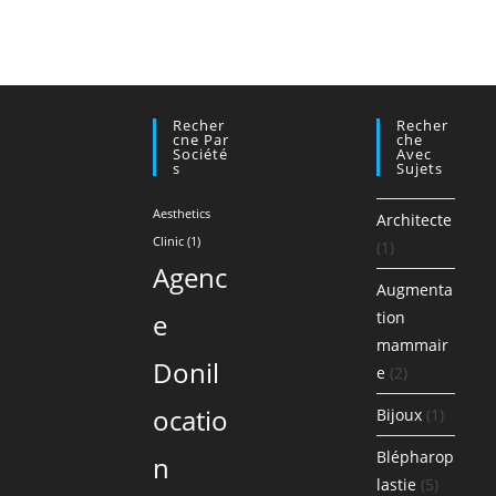
Recher
Recher
Cne Par
Che
Société
Avec
S
Sujets
Aesthetics
Architecte
Clinic
(1)
(1)
Agenc
Augmenta
e
tion
mammair
Donil
e
(2)
ocatio
Bijoux
(1)
Blépharop
n
lastie
(5)