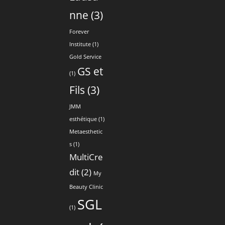
nne
(3)
Forever
Institute
(1)
Gold Service
GS et
(1)
Fils
(3)
JMM
esthétique
(1)
Metaesthetic
s
(1)
MultiCre
dit
(2)
My
Beauty Clinic
SGL
(1)