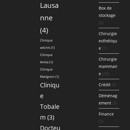
Lausa
Box de
stockage
nne
(3)
(4)
Chirurgie
esthétiqu
Clinique
e
(1)
adonis
(1)
Clinique
Chirurgie
Amiia
(1)
mammair
Clinique
e
(20)
Matignon
(1)
Cliniqu
Crédit
(9)
e
Déménag
ement
(3)
Tobale
Finance
m
(3)
(3)
Docteu