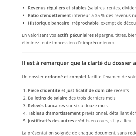
Revenus réguliers et stables
(salaires, rentes, divide
Ratio d’endettement
inférieur à 35 % des revenus n
Historique bancaire irréprochable
, exempt de décou
En valorisant vos
actifs pécuniaires
(épargne, titres, bie
éliminez toute impression d’« imprécunieux ».
Il est à remarquer que la clarté du dossier a
Un dossier
ordonné et complet
facilite l’examen de vo
Pièce d’identité
et
justificatif de domicile
récents
Bulletins de salaire
des trois derniers mois
Relevés bancaires
sur six à douze mois
Tableau d’amortissement
prévisionnel, détaillant éc
Justificatifs des autres crédits
en cours, s’il y a lieu
La présentation soignée de chaque document, sans redon