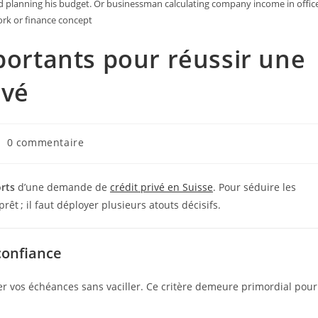
d planning his budget. Or businessman calculating company income in office
rk or finance concept
mportants pour réussir une
ivé
mmentaires
0 commentaire
e
blication :
orts
d’une demande de
crédit privé en Suisse
. Pour séduire les
prêt ; il faut déployer plusieurs atouts décisifs.
 confiance
rer vos échéances sans vaciller. Ce critère demeure primordial pour