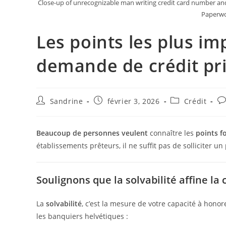
Close-up of unrecognizable man writing credit card number an
Paperwo
Les points les plus i
demande de crédit pr
Auteur/autrice
Publication
Post
Co
Sandrine
février 3, 2026
Crédit
de
publiée :
category:
d
la
la
publication :
pu
Beaucoup de personnes veulent
connaître les
points f
établissements prêteurs, il ne suffit pas de solliciter un 
Soulignons que la solvabilité affine la
La
solvabilité
, c’est la mesure de votre capacité à hono
les banquiers helvétiques :