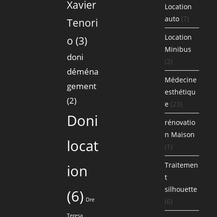
Xavier
Location
auto
(7)
Tenori
Location
o
(3)
Minibus
doni
(2)
déména
Médecine
gement
esthétiqu
(2)
e
(23)
Doni
rénovatio
n Maison
locat
(1)
Traitemen
ion
t
silhouette
(6)
Dre
(6)
Teresa