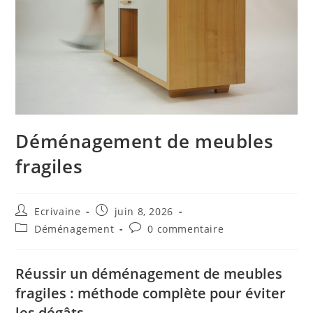
Déménagement de meubles
fragiles
Auteur/autrice
Publication
Ecrivaine
juin 8, 2026
de
publiée :
Post
Commentaires
Déménagement
0 commentaire
la
category:
de
publication :
la
publication :
Réussir un déménagement de meubles
fragiles : méthode complète pour éviter
les dégâts