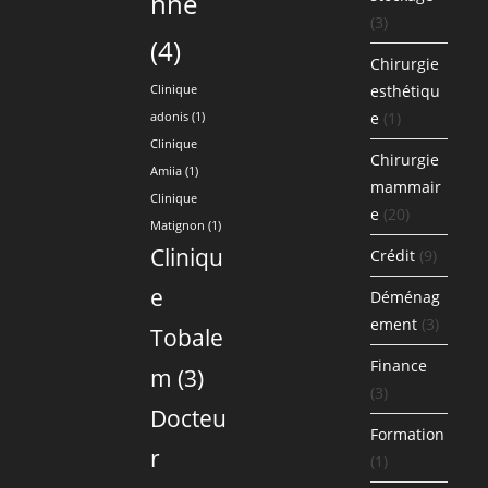
nne
(3)
(4)
Chirurgie
esthétiqu
Clinique
e
(1)
adonis
(1)
Clinique
Chirurgie
Amiia
(1)
mammair
Clinique
e
(20)
Matignon
(1)
Cliniqu
Crédit
(9)
e
Déménag
ement
(3)
Tobale
Finance
m
(3)
(3)
Docteu
Formation
r
(1)