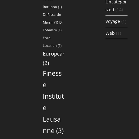
Uncategor
Rotunno
(1)
ized
(14)
Dr Riccardo
Voyage
(1)
Marsili
(1)
Dr
Tobalem
(1)
Web
(1)
Enzo
Location
(1)
Europcar
(2)
Finess
e
Institut
e
Lausa
nne
(3)