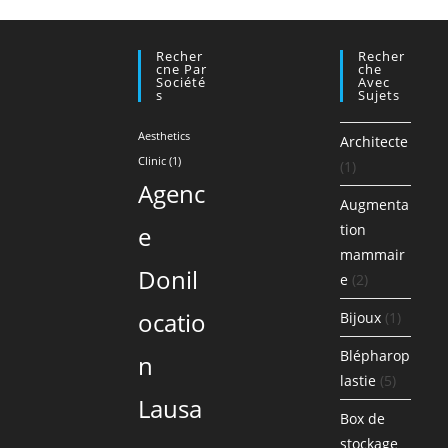
Recher
Recher
Cne Par
Che
Société
Avec
S
Sujets
Aesthetics
Architecte
Clinic
(1)
(1)
Agenc
Augmenta
e
tion
mammair
Donil
e
(2)
ocatio
Bijoux
(1)
Blépharop
n
lastie
(5)
Lausa
Box de
stockage