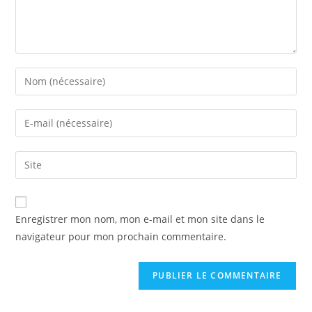
Enter
your
name
Enter
or
your
username
email
Saisir
to
address
l’URL
comment
to
de
A
comment
votre
Enregistrer mon nom, mon e-mail et mon site dans le
l
site
navigateur pour mon prochain commentaire.
t
(facultatif)
e
r
n
a