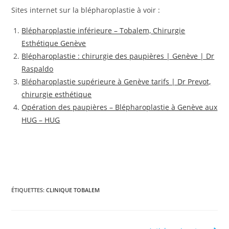
Sites internet sur la blépharoplastie à voir :
Blépharoplastie inférieure – Tobalem, Chirurgie
Esthétique Genève
Blépharoplastie : chirurgie des paupières | Genève | Dr
Raspaldo
Blépharoplastie supérieure à Genève tarifs | Dr Prevot,
chirurgie esthétique
Opération des paupières – Blépharoplastie à Genève aux
HUG – HUG
ÉTIQUETTES
:
CLINIQUE TOBALEM