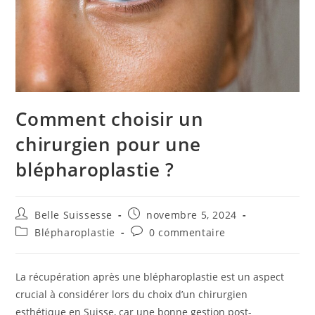
Comment choisir un
chirurgien pour une
blépharoplastie ?
Auteur/autrice
Publication
Belle Suissesse
novembre 5, 2024
de
publiée :
Post
Commentaires
Blépharoplastie
0 commentaire
la
category:
de
publication :
la
publication :
La récupération après une blépharoplastie est un aspect
crucial à considérer lors du choix d’un chirurgien
esthétique en Suisse, car une bonne gestion post-