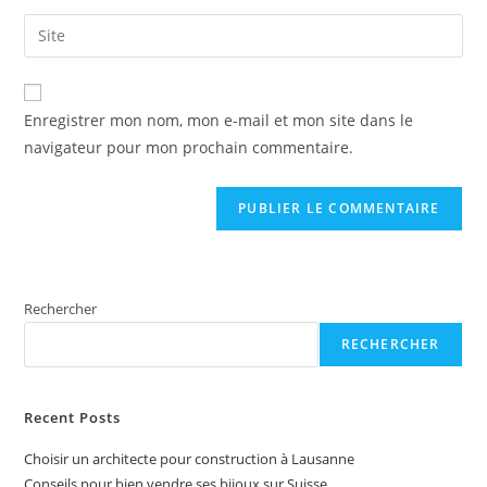
username
email
Saisir
to
address
l’URL
comment
to
de
A
comment
votre
Enregistrer mon nom, mon e-mail et mon site dans le
l
site
navigateur pour mon prochain commentaire.
t
(facultatif)
e
r
n
a
t
Rechercher
i
v
RECHERCHER
e
:
Recent Posts
Choisir un architecte pour construction à Lausanne
Conseils pour bien vendre ses bijoux sur Suisse