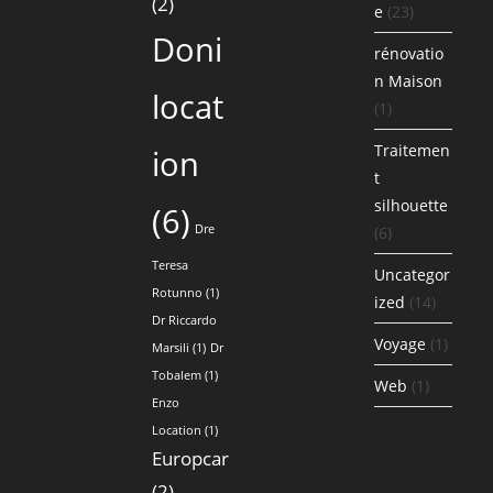
(2)
e
(23)
Doni
rénovatio
n Maison
locat
(1)
Traitemen
ion
t
silhouette
(6)
Dre
(6)
Teresa
Uncategor
Rotunno
(1)
ized
(14)
Dr Riccardo
Voyage
(1)
Marsili
(1)
Dr
Tobalem
(1)
Web
(1)
Enzo
Location
(1)
Europcar
(2)