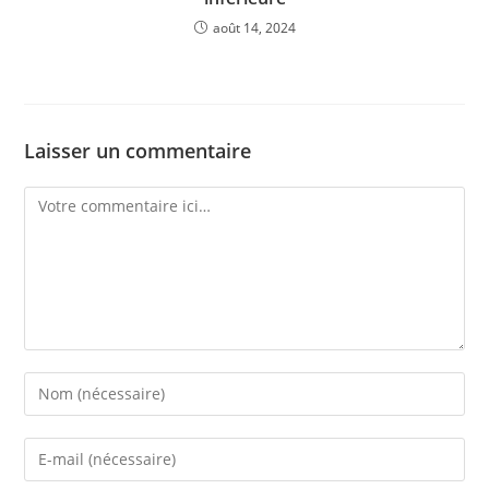
août 14, 2024
Laisser un commentaire
Comment
Enter
your
name
Enter
or
your