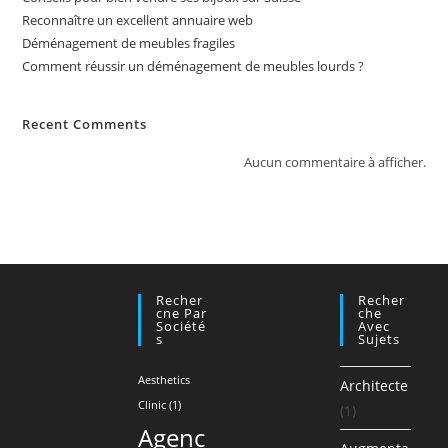
Reconnaître un excellent annuaire web
Déménagement de meubles fragiles
Comment réussir un déménagement de meubles lourds ?
Recent Comments
Aucun commentaire à afficher.
Recher
Recher
Cne Par
Che
Société
Avec
S
Sujets
Aesthetics
Architecte
Clinic
(1)
(1)
Agenc