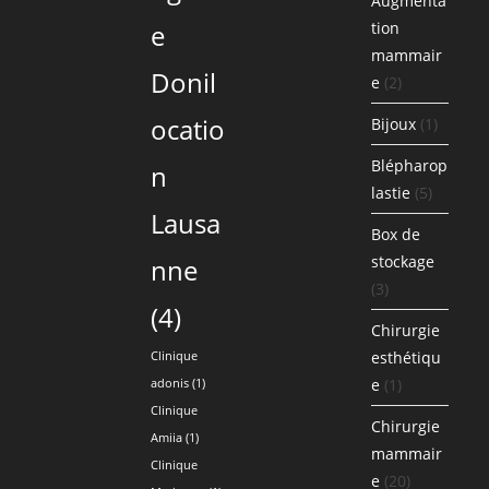
Augmenta
e
tion
mammair
Donil
e
(2)
ocatio
Bijoux
(1)
Blépharop
n
lastie
(5)
Lausa
Box de
stockage
nne
(3)
(4)
Chirurgie
esthétiqu
Clinique
e
(1)
adonis
(1)
Clinique
Chirurgie
Amiia
(1)
mammair
Clinique
e
(20)