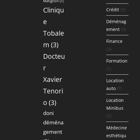
Matignon
(1)
Cliniqu
Crédit
(9)
e
Déménag
ement
(3)
Tobale
Finance
m
(3)
(3)
Docteu
Formation
r
(1)
Xavier
Location
auto
(7)
Tenori
Location
o
(3)
Minibus
doni
(2)
déména
Médecine
gement
esthétiqu