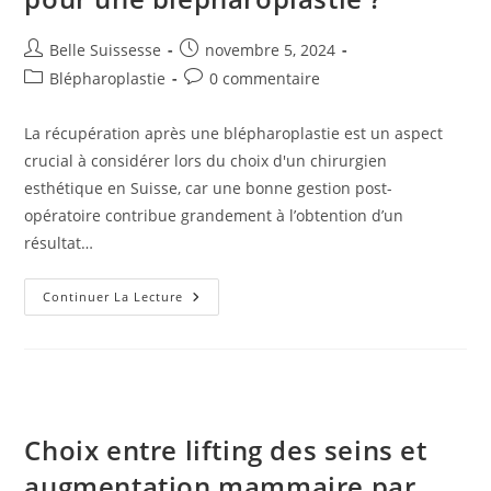
Auteur/autrice
Publication
Belle Suissesse
novembre 5, 2024
de
publiée :
Post
Commentaires
Blépharoplastie
0 commentaire
la
category:
de
publication :
la
La récupération après une blépharoplastie est un aspect
publication :
crucial à considérer lors du choix d'un chirurgien
esthétique en Suisse, car une bonne gestion post-
opératoire contribue grandement à l’obtention d’un
résultat…
Comment
Continuer La Lecture
Choisir
Un
Chirurgien
Pour
Une
Blépharoplastie
?
Choix entre lifting des seins et
augmentation mammaire par