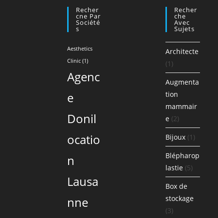
Recher
Recher
Cne Par
Che
Société
Avec
S
Sujets
Aesthetics
Architecte
Clinic
(1)
(1)
Agenc
Augmenta
e
tion
mammair
Donil
e
(2)
ocatio
Bijoux
(1)
Blépharop
n
lastie
(5)
Lausa
Box de
stockage
nne
(3)