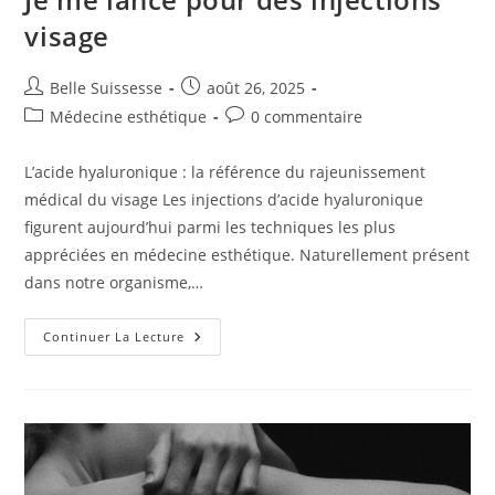
visage
Auteur/autrice
Publication
Belle Suissesse
août 26, 2025
de
publiée :
Post
Commentaires
Médecine esthétique
0 commentaire
la
category:
de
publication :
la
L’acide hyaluronique : la référence du rajeunissement
publication :
médical du visage Les injections d’acide hyaluronique
figurent aujourd’hui parmi les techniques les plus
appréciées en médecine esthétique. Naturellement présent
dans notre organisme,…
Je
Continuer La Lecture
Me
Lance
Pour
Des
Injections
Visage