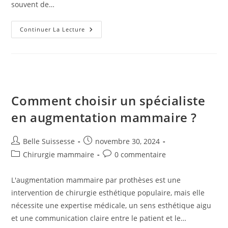
souvent de…
Choisir
Continuer La Lecture
Un
Chirurgien
Spécialiste
Pour
Une
Augmentation
Mammaire
En
Suisse
Comment choisir un spécialiste
en augmentation mammaire ?
Auteur/autrice
Publication
Belle Suissesse
novembre 30, 2024
de
publiée :
Post
Commentaires
Chirurgie mammaire
0 commentaire
la
category:
de
publication :
la
L'augmentation mammaire par prothèses est une
publication :
intervention de chirurgie esthétique populaire, mais elle
nécessite une expertise médicale, un sens esthétique aigu
et une communication claire entre le patient et le…