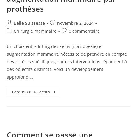
prothèses
Auteur/autrice
Publication
Belle Suissesse
novembre 2, 2024
de
publiée :
Post
Commentaires
Chirurgie mammaire
0 commentaire
la
category:
de
publication :
la
Un choix entre lifting des seins (mastopexie) et
publication :
augmentation mammaire nécessite de prendre en compte
des critères spécifiques, car ces interventions répondent à
des objectifs distincts. Voici un développement
approfondi…
Choix
Continuer La Lecture
Entre
Lifting
Des
Seins
Et
Augmentation
Mammaire
Par
Prothèses
Comment se passe une