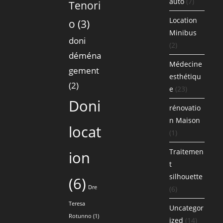
auto
(7)
Tenori
Location
o
(3)
Minibus
doni
(2)
déména
Médecine
gement
esthétiqu
(2)
e
(23)
Doni
rénovatio
n Maison
locat
(1)
Traitemen
ion
t
silhouette
(6)
Dre
(6)
Teresa
Uncategor
Rotunno
(1)
ized
(14)