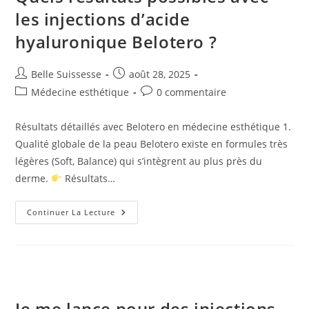
les injections d’acide
hyaluronique Belotero ?
Auteur/autrice
Publication
Belle Suissesse
août 28, 2025
de
publiée :
Post
Commentaires
Médecine esthétique
0 commentaire
la
category:
de
publication :
la
Résultats détaillés avec Belotero en médecine esthétique 1.
publication :
Qualité globale de la peau Belotero existe en formules très
légères (Soft, Balance) qui s’intègrent au plus près du
derme.
Résultats…
Quels
Continuer La Lecture
Résultats
Possibles
Avec
Les
Injections
D’acide
Hyaluronique
Belotero
?
Je me lance pour des injections