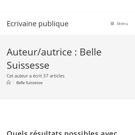
Skip
to
content
Ecrivaine publique
Menu
Auteur/autrice :
Belle
Suissesse
Cet auteur a écrit 37 articles
>
Belle Suissesse
Quels résultats possibles avec