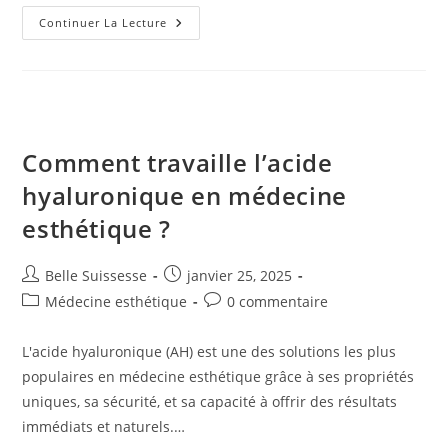
Pourquoi
Continuer La Lecture
Les
Hommes
Se
Décident
Pour
L’acide
Hyaluronique
?
Comment travaille l’acide
hyaluronique en médecine
esthétique ?
Auteur/autrice
Publication
Belle Suissesse
janvier 25, 2025
de
publiée :
Post
Commentaires
Médecine esthétique
0 commentaire
la
category:
de
publication :
la
L'acide hyaluronique (AH) est une des solutions les plus
publication :
populaires en médecine esthétique grâce à ses propriétés
uniques, sa sécurité, et sa capacité à offrir des résultats
immédiats et naturels.…