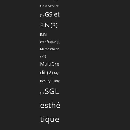
Gold Service
GS et
(1)
Fils
(3)
JMM
esthétique
(1)
Metaesthetic
s
(1)
MultiCre
dit
(2)
My
Beauty Clinic
SGL
(1)
esthé
tique