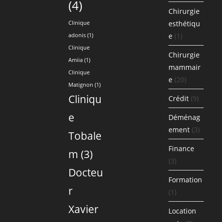
(4)
Chirurgie
esthétiqu
Clinique
e
(1)
adonis
(1)
Clinique
Chirurgie
Amiia
(1)
mammair
Clinique
e
(20)
Matignon
(1)
Cliniqu
Crédit
(9)
e
Déménag
ement
(3)
Tobale
Finance
m
(3)
(3)
Docteu
Formation
r
(1)
Xavier
Location