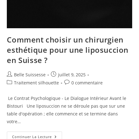
Comment choisir un chirurgien
esthétique pour une liposuccion
en Suisse ?
Auteur/autrice
Publication
Belle Suissesse
juillet 9, 2025
de
publiée :
Post
Commentaires
Traitement silhouette
0 commentaire
la
category:
de
publication :
la
Le Contrat Psychologique - Le Dialogue Intérieur Avant le
publication :
Bistouri Une liposuccion ne se déroule pas que sur une
table d'opération ; elle commence et se termine dans
votre…
Comment
Continuer La Lecture