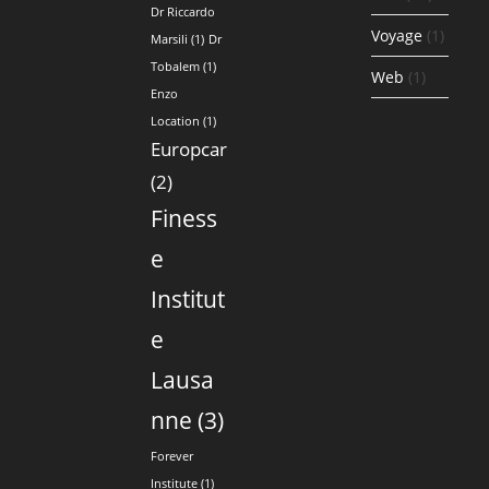
Dr Riccardo
Voyage
(1)
Marsili
(1)
Dr
Tobalem
(1)
Web
(1)
Enzo
Location
(1)
Europcar
(2)
Finess
e
Institut
e
Lausa
nne
(3)
Forever
Institute
(1)