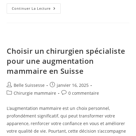
Comment
Continuer La Lecture
Travaille
L’acide
Hyaluronique
En
Médecine
Esthétique
?
Choisir un chirurgien spécialiste
pour une augmentation
mammaire en Suisse
Auteur/autrice
Publication
Belle Suissesse
janvier 16, 2025
de
publiée :
Post
Commentaires
Chirurgie mammaire
0 commentaire
la
category:
de
publication :
la
L’augmentation mammaire est un choix personnel,
publication :
profondément significatif, qui peut transformer votre
apparence, renforcer votre confiance en vous et améliorer
votre qualité de vie. Pourtant, cette décision s’accompagne