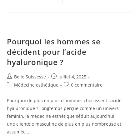
Choisir
Un
Chirurgien
Esthétique
Pour
Une
Liposuccion
En
Suisse
Pourquoi les hommes se
?
décident pour l’acide
hyaluronique ?
Auteur/autrice
Publication
Belle Suissesse
juillet 4, 2025
de
publiée :
Post
Commentaires
Médecine esthétique
0 commentaire
la
category:
de
publication :
la
Pourquoi de plus en plus d’hommes choisissent l’acide
publication :
hyaluronique ? Longtemps perçue comme un univers
féminin, la médecine esthétique séduit aujourd’hui
une clientèle masculine de plus en plus nombreuse et
assumée.…