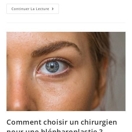
Comment
Continuer La Lecture
Choisir
Un
Spécialiste
En
Augmentation
Mammaire
?
Comment choisir un chirurgien
pour une blépharoplastie ?