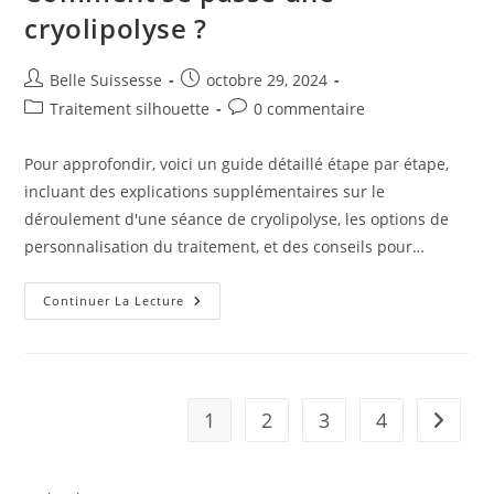
cryolipolyse ?
Auteur/autrice
Publication
Belle Suissesse
octobre 29, 2024
de
publiée :
Post
Commentaires
Traitement silhouette
0 commentaire
la
category:
de
publication :
la
Pour approfondir, voici un guide détaillé étape par étape,
publication :
incluant des explications supplémentaires sur le
déroulement d'une séance de cryolipolyse, les options de
personnalisation du traitement, et des conseils pour…
Comment
Continuer La Lecture
Se
Passe
Une
Cryolipolyse
?
1
2
3
4
Aller à 