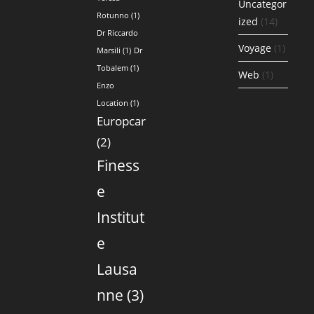
Uncategor
Rotunno
(1)
ized
(14)
Dr Riccardo
Voyage
(1)
Marsili
(1)
Dr
Tobalem
(1)
Web
(1)
Enzo
Location
(1)
Europcar
(2)
Finess
e
Institut
e
Lausa
nne
(3)