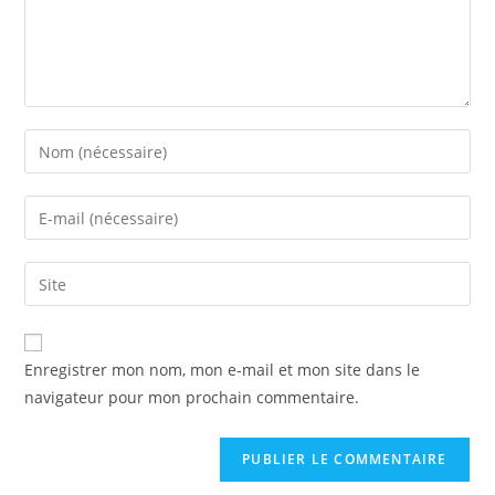
Enter
your
name
Enter
or
your
username
email
Saisir
to
address
l’URL
comment
to
de
A
comment
votre
Enregistrer mon nom, mon e-mail et mon site dans le
l
site
navigateur pour mon prochain commentaire.
t
(facultatif)
e
r
n