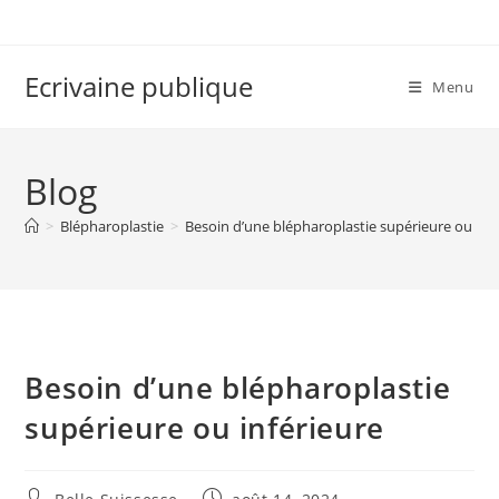
Skip
to
content
Ecrivaine publique
Menu
Blog
>
Blépharoplastie
>
Besoin d’une blépharoplastie supérieure ou inf
Besoin d’une blépharoplastie
supérieure ou inférieure
Auteur/autrice
Publication