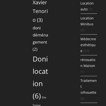
Xavier
Location
auto
(7)
Tenori
Location
o
(3)
Minibus
doni
(2)
déména
Médecine
gement
esthétiqu
(2)
e
(23)
Doni
rénovatio
n Maison
locat
(1)
Traitemen
ion
t
silhouette
(6)
Dre
(6)
Teresa