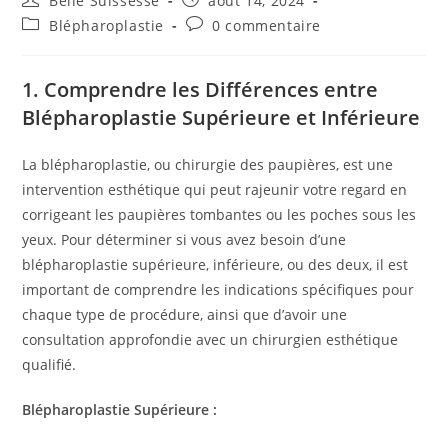
Belle Suissesse
août 14, 2024
de
publiée :
Post
Commentaires
Blépharoplastie
0 commentaire
la
category:
de
publication :
la
publication :
1.
Comprendre les Différences entre
Blépharoplastie Supérieure et Inférieure
La blépharoplastie, ou chirurgie des paupières, est une
intervention esthétique qui peut rajeunir votre regard en
corrigeant les paupières tombantes ou les poches sous les
yeux. Pour déterminer si vous avez besoin d’une
blépharoplastie supérieure, inférieure, ou des deux, il est
important de comprendre les indications spécifiques pour
chaque type de procédure, ainsi que d’avoir une
consultation approfondie avec un chirurgien esthétique
qualifié.
Blépharoplastie Supérieure :