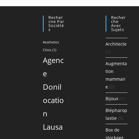
Recher
Recher
Cne Par
Che
Société
Avec
S
Sujets
Aesthetics
Architecte
Clinic
(1)
(1)
Agenc
Augmenta
e
tion
mammair
Donil
e
(2)
ocatio
Bijoux
(1)
Blépharop
n
lastie
(5)
Lausa
Box de
stockage