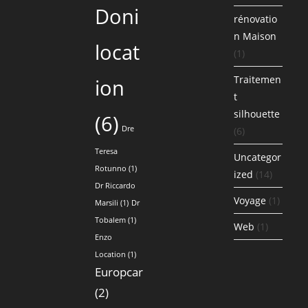
Doni
rénovatio
n Maison
locat
(1)
Traitemen
ion
t
silhouette
(6)
Dre
(6)
Teresa
Uncategor
Rotunno
(1)
ized
(14)
Dr Riccardo
Voyage
(1)
Marsili
(1)
Dr
Tobalem
(1)
Web
(1)
Enzo
Location
(1)
Europcar
(2)