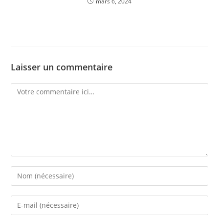
mars 6, 2024
Laisser un commentaire
Comment
Enter
your
name
Enter
or
your