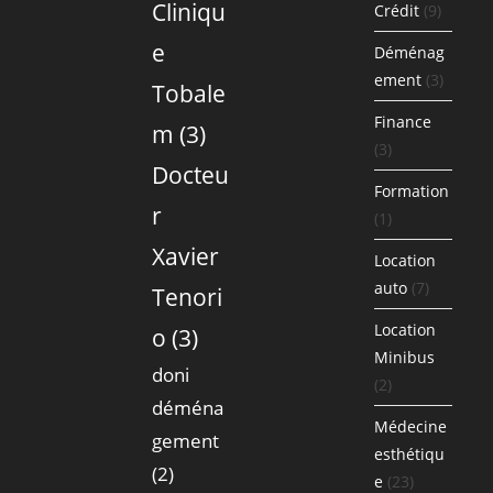
Cliniqu
Crédit
(9)
e
Déménag
ement
(3)
Tobale
Finance
m
(3)
(3)
Docteu
Formation
r
(1)
Xavier
Location
auto
(7)
Tenori
Location
o
(3)
Minibus
doni
(2)
déména
Médecine
gement
esthétiqu
(2)
e
(23)