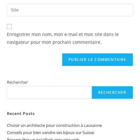
username
email
Saisir
to
address
l’URL
comment
to
de
A
comment
votre
Enregistrer mon nom, mon e-mail et mon site dans le
l
site
navigateur pour mon prochain commentaire.
t
(facultatif)
e
r
n
a
t
Rechercher
i
RECHERCHER
v
e
:
Recent Posts
Choisir un architecte pour construction à Lausanne
Conseils pour bien vendre ses bijoux sur Suisse
Reconnaître un excellent annuaire web