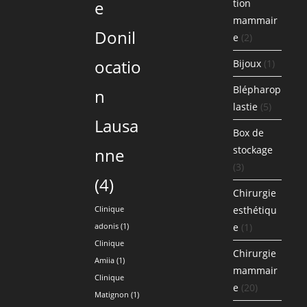
e
tion
mammair
Donil
e
(2)
ocatio
Bijoux
(1)
Blépharop
n
lastie
(5)
Lausa
Box de
stockage
nne
(3)
(4)
Chirurgie
esthétiqu
Clinique
e
(1)
adonis
(1)
Clinique
Chirurgie
Amiia
(1)
mammair
Clinique
e
(20)
Matignon
(1)