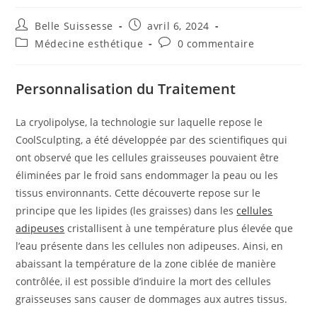
Auteur/autrice
Publication
Belle Suissesse
avril 6, 2024
de
publiée :
Post
Commentaires
Médecine esthétique
0 commentaire
la
category:
de
publication :
la
publication :
Personnalisation du Traitement
La cryolipolyse, la technologie sur laquelle repose le
CoolSculpting, a été développée par des scientifiques qui
ont observé que les cellules graisseuses pouvaient être
éliminées par le froid sans endommager la peau ou les
tissus environnants. Cette découverte repose sur le
principe que les lipides (les graisses) dans les
cellules
adipeuses
cristallisent à une température plus élevée que
l’eau présente dans les cellules non adipeuses. Ainsi, en
abaissant la température de la zone ciblée de manière
contrôlée, il est possible d’induire la mort des cellules
graisseuses sans causer de dommages aux autres tissus.