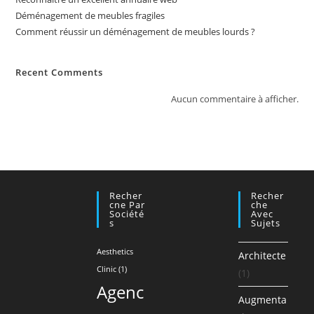
Déménagement de meubles fragiles
Comment réussir un déménagement de meubles lourds ?
Recent Comments
Aucun commentaire à afficher.
Recher
Recher
Cne Par
Che
Société
Avec
S
Sujets
Aesthetics
Architecte
Clinic
(1)
(1)
Agenc
Augmenta