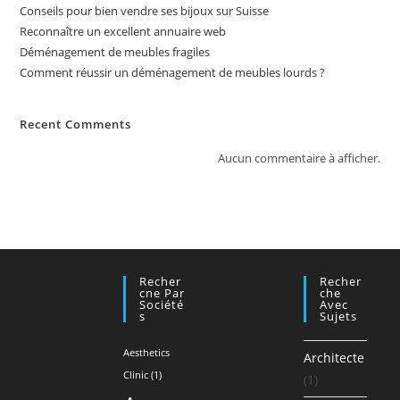
Conseils pour bien vendre ses bijoux sur Suisse
Reconnaître un excellent annuaire web
Déménagement de meubles fragiles
Comment réussir un déménagement de meubles lourds ?
Recent Comments
Aucun commentaire à afficher.
Recher
Recher
Cne Par
Che
Société
Avec
S
Sujets
Aesthetics
Architecte
Clinic
(1)
(1)