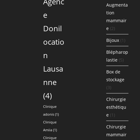
Agenc
Augmenta
e
tion
mammair
Donil
e
(2)
ocatio
Bijoux
(1)
Blépharop
n
lastie
(5)
Lausa
Box de
stockage
nne
(3)
(4)
Chirurgie
esthétiqu
Clinique
e
(1)
adonis
(1)
Clinique
Chirurgie
Amiia
(1)
mammair
Clinique