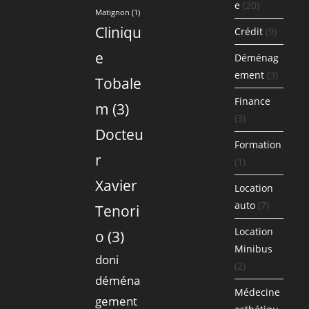
e
(20)
Matignon
(1)
Cliniqu
Crédit
(9)
e
Déménag
ement
(3)
Tobale
Finance
m
(3)
(3)
Docteu
Formation
r
(1)
Xavier
Location
auto
(7)
Tenori
Location
o
(3)
Minibus
doni
(2)
déména
Médecine
gement