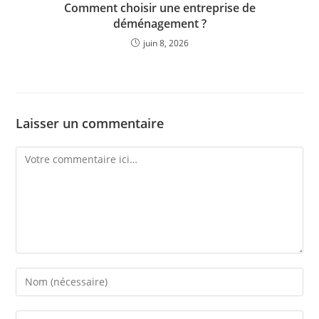
Comment choisir une entreprise de
déménagement ?
juin 8, 2026
Laisser un commentaire
Comment
Enter
your
name
Enter