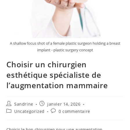
A shallow focus shot of a female plastic surgeon holding a breast
implant - plastic surgery concept
Choisir un chirurgien
esthétique spécialiste de
l’augmentation mammaire
Auteur/autrice
Publication
Sandrine
janvier 14, 2026
de
publiée :
Post
Commentaires
Uncategorized
0 commentaire
la
category:
de
publication :
la
publication :
Choisir le bon chirurgien pour une augmentation