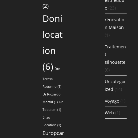
esthétiqu
(2)
e
(23)
Doni
rénovatio
n Maison
locat
(1)
Traitemen
ion
t
silhouette
(6)
Dre
(6)
Teresa
Uncategor
Rotunno
(1)
ized
(14)
Dr Riccardo
Voyage
(1)
Marsili
(1)
Dr
Tobalem
(1)
Web
(1)
Enzo
Location
(1)
Europcar