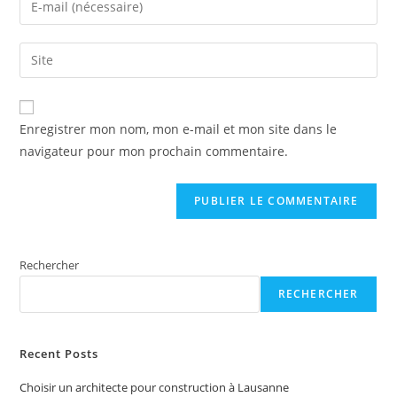
or
your
username
email
Saisir
to
address
l’URL
comment
to
de
A
comment
votre
Enregistrer mon nom, mon e-mail et mon site dans le
l
site
navigateur pour mon prochain commentaire.
t
(facultatif)
e
r
n
a
t
Rechercher
i
RECHERCHER
v
e
:
Recent Posts
Choisir un architecte pour construction à Lausanne