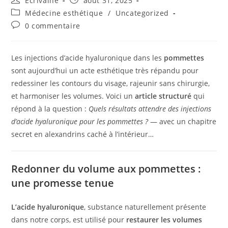
Ecrivaine
août 31, 2025
de
publiée :
Post
Médecine esthétique
/
Uncategorized
la
category:
Commentaires
0 commentaire
publication :
de
la
publication :
Les injections d’acide hyaluronique dans les
pommettes
sont aujourd’hui un acte esthétique très répandu pour
redessiner les contours du visage, rajeunir sans chirurgie,
et harmoniser les volumes. Voici un
article structuré
qui
répond à la question :
Quels résultats attendre des injections
d’acide hyaluronique pour les pommettes ?
— avec un chapitre
secret en alexandrins caché à l’intérieur…
Redonner du volume aux pommettes :
une promesse tenue
L’acide hyaluronique
, substance naturellement présente
dans notre corps, est utilisé pour
restaurer les volumes