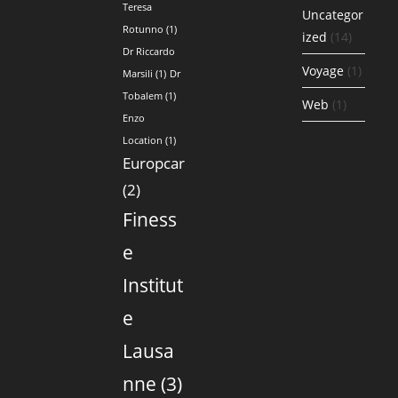
Teresa
Uncategor
Rotunno
(1)
ized
(14)
Dr Riccardo
Voyage
(1)
Marsili
(1)
Dr
Tobalem
(1)
Web
(1)
Enzo
Location
(1)
Europcar
(2)
Finess
e
Institut
e
Lausa
nne
(3)