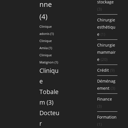
stockage
nne
(3)
(4)
Chirurgie
esthétiqu
Clinique
e
(1)
adonis
(1)
Clinique
Chirurgie
Amiia
(1)
mammair
Clinique
e
(20)
Matignon
(1)
Cliniqu
Crédit
(9)
e
Déménag
ement
(3)
Tobale
Finance
m
(3)
(3)
Docteu
Formation
r
(1)