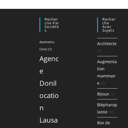
Recher
Recher
Cne Par
Che
Société
Avec
S
Sujets
Aesthetics
Architecte
Clinic
(1)
(1)
Agenc
Augmenta
e
tion
mammair
Donil
e
(2)
ocatio
Bijoux
(1)
Blépharop
n
lastie
(5)
Lausa
Box de