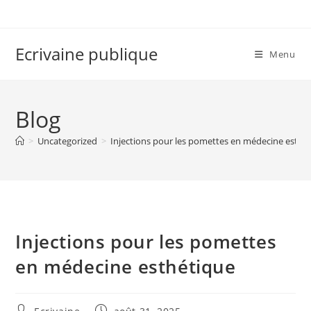
Skip
to
content
Ecrivaine publique
Menu
Blog
>
Uncategorized
>
Injections pour les pomettes en médecine esthé
Injections pour les pomettes
en médecine esthétique
Auteur/autrice
Publication