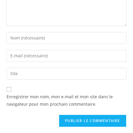
Enter
your
name
Enter
or
your
username
email
Saisir
to
address
l’URL
comment
to
de
A
comment
votre
Enregistrer mon nom, mon e-mail et mon site dans le
l
site
navigateur pour mon prochain commentaire.
t
(facultatif)
e
r
n