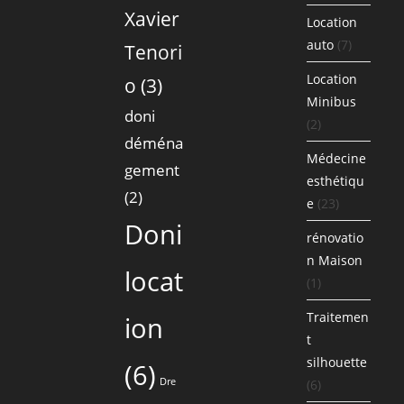
Xavier
Location
auto
(7)
Tenori
Location
o
(3)
Minibus
doni
(2)
déména
Médecine
gement
esthétiqu
(2)
e
(23)
Doni
rénovatio
n Maison
locat
(1)
Traitemen
ion
t
silhouette
(6)
Dre
(6)